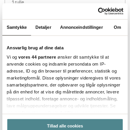
1
rulle
Lagerinformation
Status
Samtykke
Detaljer
Annonceindstillinger
Om
Indgår i bestillingssortimentet
Ansvarlig brug af dine data
Vi og
vores 44 partnere
ønsker dit samtykke til at
anvende cookies og indsamle persondata om IP-
adresse, ID og din browser til præferencer, statistik og
marketingformål. Disse oplysninger videregives til vores
samarbejdspartnere, der opbevarer og tilgår oplysninger
på din enhed for at vise dig målrettede annoncer, levere
tilpasset indhold, foretage annonce- og indholdsmåling,
lave målgruppeundersøgelser og udvikle tjenester. Se
mere information under
indstillinger
og i vores
persondatapolitik. Du kan altid trække dit samtykke
Tillad alle cookies
tilbage eller ændre indstillinger fra vores