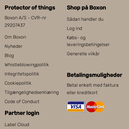
Protector of things
Shop på Boxon
Boxon A/S - CVR-nr
Sådan handler du
29207437
Log ind
Om Boxon
Købs- og
leveringsbetingelser
Nyheder
Generelle vilkår
Blog
Whistleblowingpolitik
Integritetspolitik
Betalingsmuligheder
Cookiepolitik
Betal enkelt med faktura
Tilgængelighedserklæring
eller kreditkort
Code of Conduct
Partner login
Label Cloud