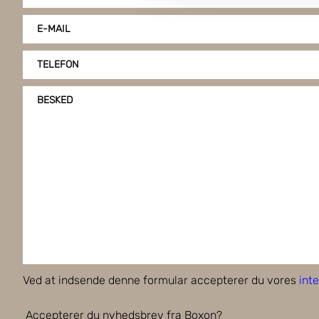
klike på "Tilpas".
E-MAIL
TELEFON
BESKED
Ved at indsende denne formular accepterer du vores
inte
Accepterer du nyhedsbrev fra Boxon?