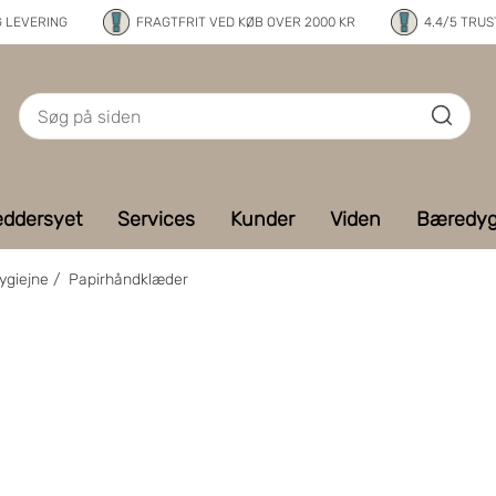
G LEVERING
FRAGTFRIT VED KØB OVER 2000 KR
4.4/5 TRUS
ddersyet
Services
Kunder
Viden
Bæredyg
ygiejne
/
Papirhåndklæder