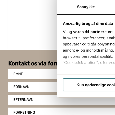
Samtykke
Ansvarlig brug af dine data
Vi og
vores 44 partnere
ønsk
browser til præferencer, stat
opbevarer og tilgår oplysning
annonce- og indholdsmåling,
og i vores persondatapolitik. 
Kontakt os via formularen
"Cookiedeklaration", eller ved
EMNE
Hvis du tillader det, vil vi og
Indsamle præcise oply
Kun nødvendige cook
FORNAVN
Identificere din enhed
Dine valg anvendes på hele w
EFTERNAVN
Boxon bruger cookies til at o
FORRETNING
på vores hjemmeside, giver du