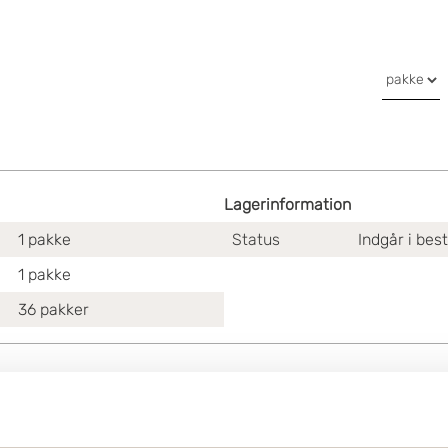
Lagerinformation
1
pakke
Status
Indgår i bes
1
pakke
36
pakker