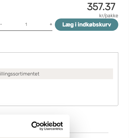
357.37
kr/pakke
Læg i indkøbskurv
-
+
tillingssortimentet