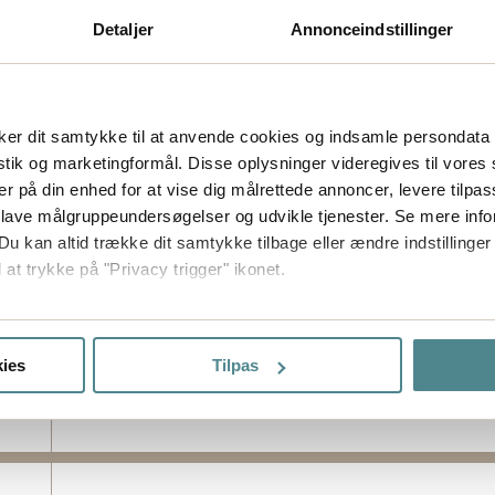
Detaljer
Annonceindstillinger
er dit samtykke til at anvende cookies og indsamle persondata 
istik og marketingformål. Disse oplysninger videregives til vore
er på din enhed for at vise dig målrettede annoncer, levere tilpas
 lave målgruppeundersøgelser og udvikle tjenester. Se mere inf
Du kan altid trække dit samtykke tilbage eller ændre indstillinger
 at trykke på "Privacy trigger" ikonet.
så gerne:
sninger om din placering, der kan være nøjagtig inden for få me
ies
Tilpas
 baseret på en scanning af dens unikke karakteristika (fingerprin
ebsitet.
ptimere hjemmesidens funktionalitet og optimere din brugeropleve
 dit samtykke til at bruge cookies, du kan også administrere din