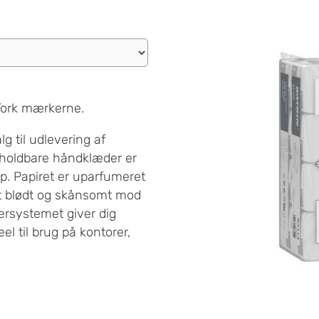
 Tork mærkerne.
g til udlevering af
 holdbare håndklæder er
 op. Papiret er uparfumeret
et blødt og skånsomt mod
rsystemet giver dig
el til brug på kontorer,