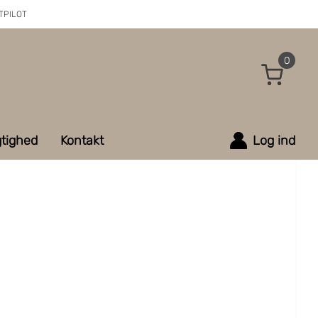
TPILOT
0
tighed
Kontakt
Log ind