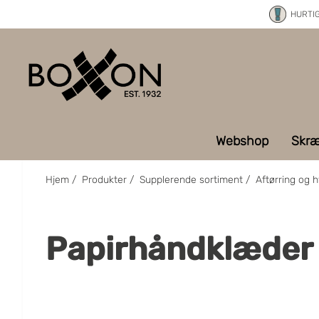
HURTI
Webshop
Skræ
Hjem
/
Produkter
/
Supplerende sortiment
/
Aftørring og h
Papirhåndklæder