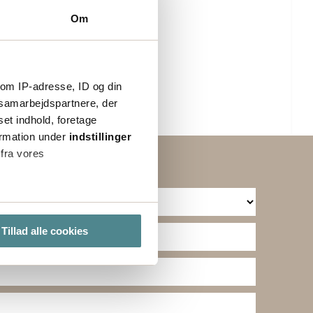
Om
om IP-adresse, ID og din
s samarbejdspartnere, der
set indhold, foretage
ormation under
indstillinger
 fra vores
ter
Tillad alle cookies
ting)
lse. Ved at tillade cookies
e cookieindstillinger ved at