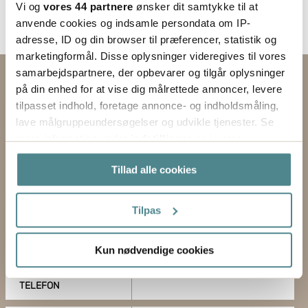
Vi og
vores 44 partnere
ønsker dit samtykke til at
anvende cookies og indsamle persondata om IP-
adresse, ID og din browser til præferencer, statistik og
marketingformål. Disse oplysninger videregives til vores
samarbejdspartnere, der opbevarer og tilgår oplysninger
Kontakt os via formularen
på din enhed for at vise dig målrettede annoncer, levere
tilpasset indhold, foretage annonce- og indholdsmåling,
EMNE
lave målgruppeundersøgelser og udvikle tjenester. Se
mere information under
indstillinger
og i vores
FORNAVN
persondatapolitik. Du kan altid trække dit samtykke
Tillad alle cookies
tilbage eller ændre indstillinger fra vores
EFTERNAVN
"Cookiedeklaration", eller ved at trykke på "Privacy
trigger" ikonet.
Tilpas
FORRETNING
Hvis du tillader det, vil vi også gerne:
Kun nødvendige cookies
E-MAIL
Indsamle præcise oplysninger om din placering,
der kan være nøjagtig inden for få meter
TELEFON
Identificere din enhed baseret på en scanning af
dens unikke karakteristika (fingerprinting)