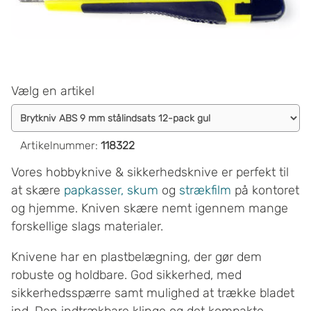
Vælg en artikel
Artikelnummer
:
118322
Vores hobbyknive & sikkerhedsknive er perfekt til
at skære
papkasser,
skum
og
strækfilm
på kontoret
og hjemme. Kniven skære nemt igennem mange
forskellige slags materialer.
Knivene har en plastbelægning, der gør dem
robuste og holdbare. God sikkerhed, med
sikkerhedsspærre samt mulighed at trække bladet
ind. Den indtrækbare klinge og det kompakte