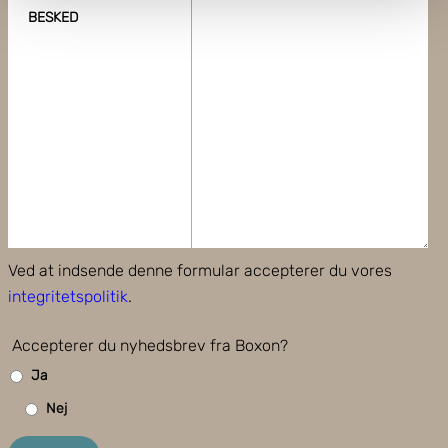
BESKED
Dine valg anvendes på hele websitet.
Boxon bruger cookies til at optimere hjemmesidens
funktionalitet og optimere din brugeroplevelse. Ved at
tillade cookies på vores hjemmeside, giver du dit
samtykke til at bruge cookies, du kan også administrere
dine cookieindstillinger ved at klike på "Tilpas".
Ved at indsende denne formular accepterer du vores
integritetspolitik
.
Accepterer du nyhedsbrev fra Boxon?
Ja
Nej