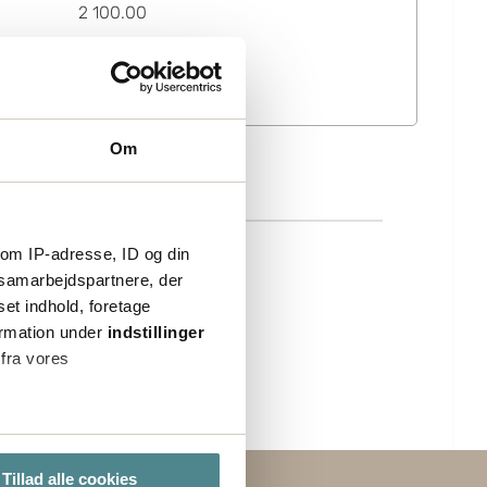
2 100.00
Om
om IP-adresse, ID og din
s samarbejdspartnere, der
set indhold, foretage
ormation under
indstillinger
 fra vores
ter
Tillad alle cookies