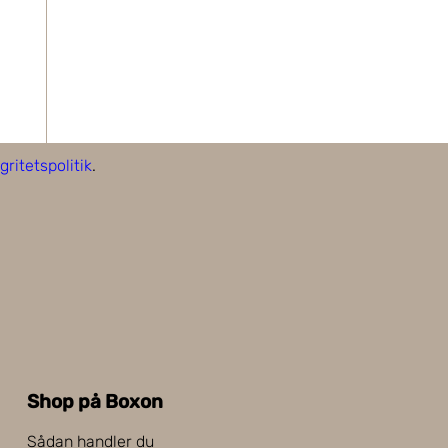
gritetspolitik
.
Shop på Boxon
Sådan handler du