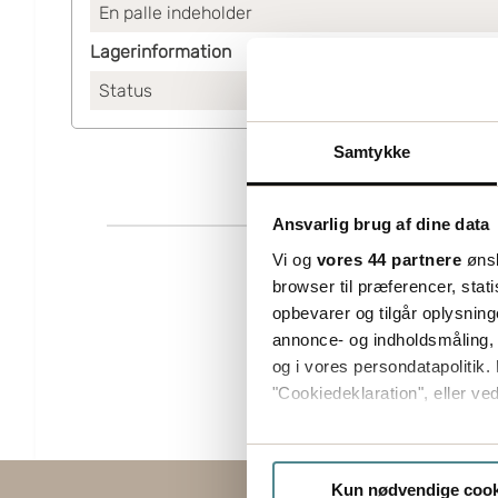
En palle indeholder
Lagerinformation
Status
Lagerført
Samtykke
Ansvarlig brug af dine data
Vi og
vores 44 partnere
ønsk
browser til præferencer, stat
opbevarer og tilgår oplysning
annonce- og indholdsmåling,
og i vores persondatapolitik. 
"Cookiedeklaration", eller ved
Hvis du tillader det, vil vi og
Indsamle præcise oply
Kun nødvendige cook