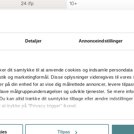
24
ifp
10+
Detaljer
Annonceindstillinger
er dit samtykke til at anvende cookies og indsamle persondata 
istik og marketingformål. Disse oplysninger videregives til vore
er på din enhed for at vise dig målrettede annoncer, levere tilpas
 lave målgruppeundersøgelser og udvikle tjenester. Se mere inf
Du kan altid trække dit samtykke tilbage eller ændre indstillinger
 at trykke på "Privacy trigger" ikonet.
så gerne:
sninger om din placering, der kan være nøjagtig inden for få me
ies
Tilpas