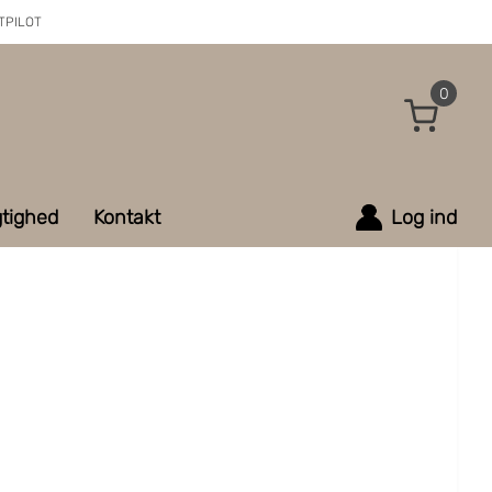
TPILOT
0
tighed
Kontakt
Log ind