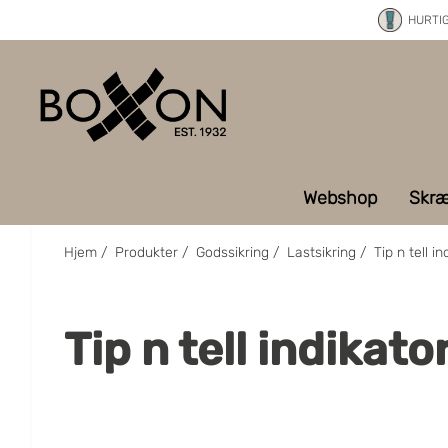
HURTI
Webshop
Skræ
Hjem
/
Produkter
/
Godssikring
/
Lastsikring
/
Tip n tell in
Tip n tell indikato