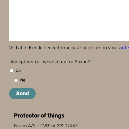
Ved at indsende denne formular accepterer du vores
inte
Accepterer du nyhedsbrev fra Boxon?
Ja
Nej
Send
Protector of things
Boxon A/S - CVR-nr 29207437