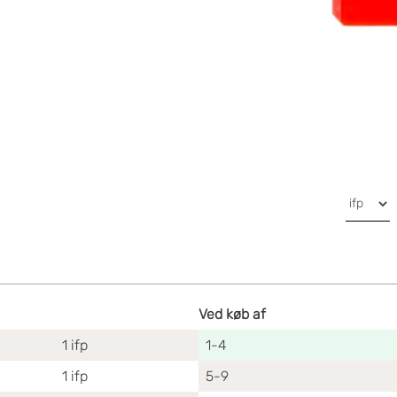
Ved køb af
1
ifp
1-4
1
ifp
5-9