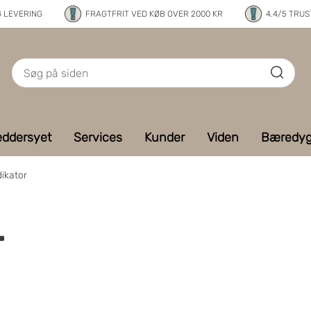
G LEVERING
FRAGTFRIT VED KØB OVER 2000 KR
4.4/5 TRUS
ddersyet
Services
Kunder
Viden
Bæredyg
dikator
r