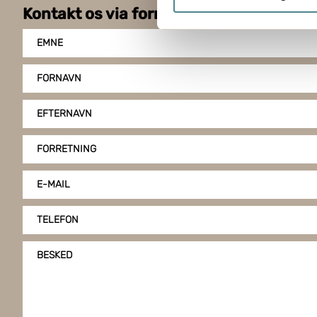
Identificere din enhed
Kontakt os via formularen
Dine valg anvendes på hele w
EMNE
Boxon bruger cookies til at o
på vores hjemmeside, giver du
FORNAVN
klike på "Tilpas".
EFTERNAVN
FORRETNING
E-MAIL
TELEFON
BESKED