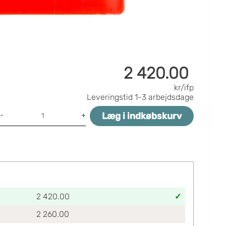
2 420.00
kr/ifp
Leveringstid
1-3 arbejdsdage
Læg i indkøbskurv
-
+
2 420.00
2 260.00