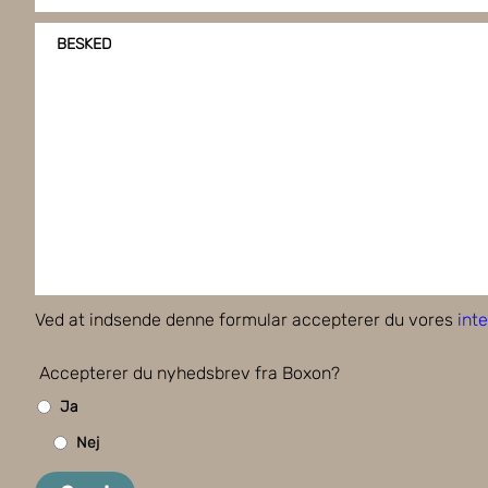
BESKED
Ved at indsende denne formular accepterer du vores
inte
Accepterer du nyhedsbrev fra Boxon?
Ja
Nej