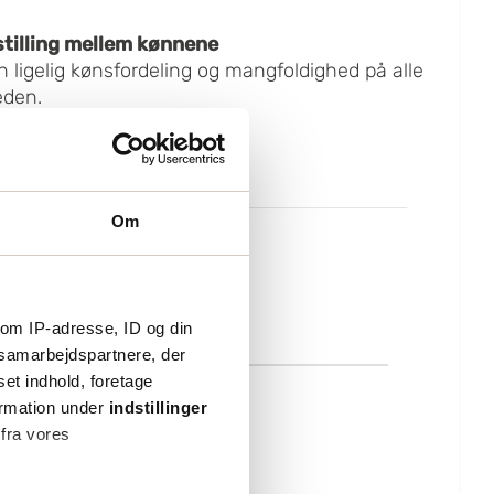
stilling mellem kønnene
n ligelig kønsfordeling og mangfoldighed på alle
eden.
Om
om IP-adresse, ID og din
s samarbejdspartnere, der
set indhold, foretage
ormation under
indstillinger
 fra vores