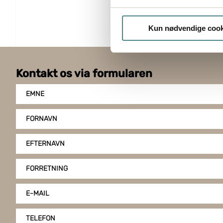
Hvis du tillader det, vil vi og
Indsamle præcise oply
Kun nødvendige cook
Identificere din enhed
Dine valg anvendes på hele w
Kontakt os via formularen
Boxon bruger cookies til at o
på vores hjemmeside, giver du
EMNE
klike på "Tilpas".
FORNAVN
EFTERNAVN
FORRETNING
E-MAIL
TELEFON