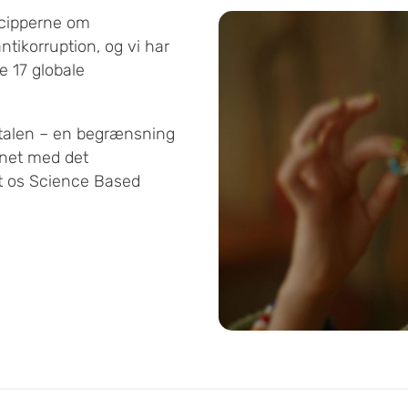
incipperne om
ntikorruption, og vi har
e 17 globale
ftalen – en begrænsning
gnet med det
tet os Science Based