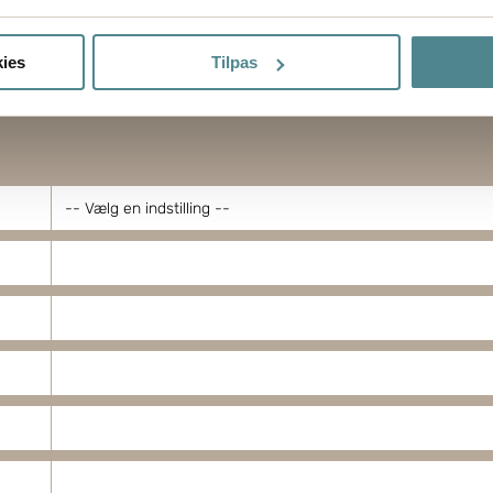
så gerne:
sninger om din placering, der kan være nøjagtig inden for få me
ies
Tilpas
 baseret på en scanning af dens unikke karakteristika (fingerprin
ebsitet.
ptimere hjemmesidens funktionalitet og optimere din brugeropleve
 dit samtykke til at bruge cookies, du kan også administrere din