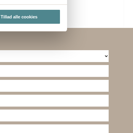
ter
Tillad alle cookies
ting)
lse. Ved at tillade cookies
e cookieindstillinger ved at