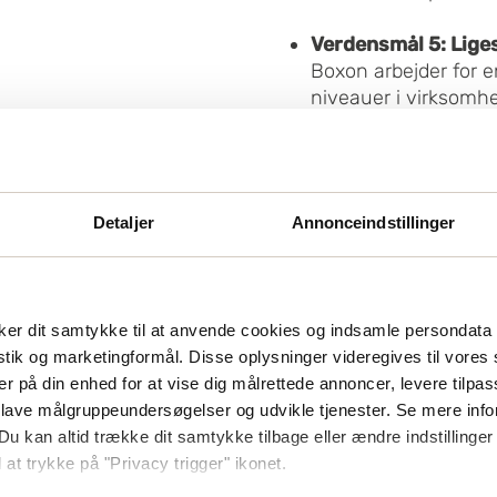
Verdensmål 5: Lige
Boxon arbejder for e
niveauer i virksomh
Detaljer
Annonceindstillinger
er dit samtykke til at anvende cookies og indsamle persondata 
istik og marketingformål. Disse oplysninger videregives til vore
er på din enhed for at vise dig målrettede annoncer, levere tilpas
 lave målgruppeundersøgelser og udvikle tjenester. Se mere inf
Du kan altid trække dit samtykke tilbage eller ændre indstillinger
 at trykke på "Privacy trigger" ikonet.