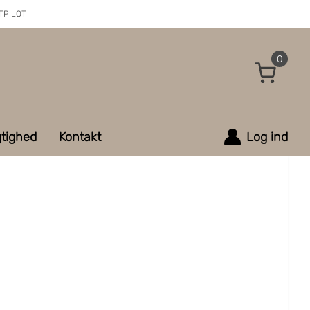
TPILOT
0
tighed
Kontakt
Log ind