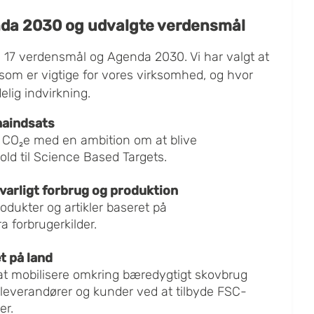
da 2030 og udvalgte verdensmål
s 17 verdensmål og Agenda 2030. Vi har valgt at
som er vigtige for vores virksomhed, og hvor
lig indvirkning.
maindsats
s CO₂e med en ambition om at blive
old til Science Based Targets.
varligt forbrug og produktion
odukter og artikler baseret på
a forbrugerkilder.
t på land
at mobilisere omkring bæredygtigt skovbrug
verandører og kunder ved at tilbyde FSC-
er.