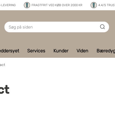
G LEVERING
FRAGTFRIT VED KØB OVER 2000 KR
4.4/5 TRUS
ddersyet
Services
Kunder
Viden
Bæredyg
act
ct