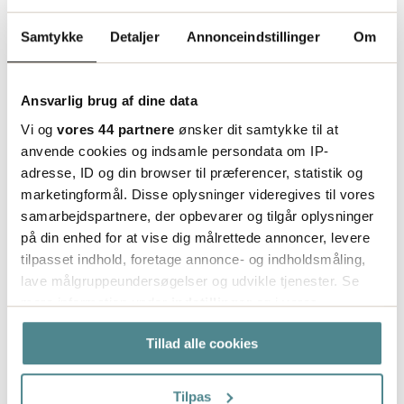
Samtykke
Detaljer
Annonceindstillinger
Om
Ansvarlig brug af dine data
Vi og
vores 44 partnere
ønsker dit samtykke til at
anvende cookies og indsamle persondata om IP-
adresse, ID og din browser til præferencer, statistik og
Vores cirkulære løsninger hos Boxon
marketingformål. Disse oplysninger videregives til vores
samarbejdspartnere, der opbevarer og tilgår oplysninger
Hos Boxon arbejder vi med innovative
på din enhed for at vise dig målrettede annoncer, levere
emballageløsninger, der aktivt understøtter en
tilpasset indhold, foretage annonce- og indholdsmåling,
cirkulær økonomi. Vores produkter er designet til at
lave målgruppeundersøgelser og udvikle tjenester. Se
optimere materialeforbruget, reducere affald og
mere information under
indstillinger
og i vores
maksimere genanvendeligheden – alt sammen for
persondatapolitik. Du kan altid trække dit samtykke
at imødekomme dine behov og tage hensyn til
Tillad alle cookies
tilbage eller ændre indstillinger fra vores
miljøet.
"Cookiedeklaration", eller ved at trykke på "Privacy
trigger" ikonet.
Tilpas