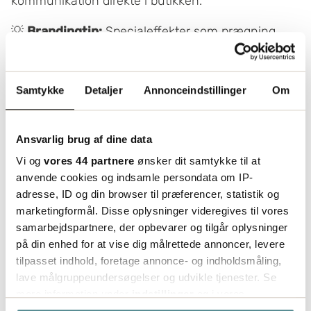
kommunikation direkte i butikken.
💡
Brandingtip:
Specialeffekter som prægning,
soft touch-laminering eller spotlak skaber en
premiumfølelse og kan øge salget ved at tiltrække
kunder.
Samtykke
Detaljer
Annonceindstillinger
Om
Ansvarlig brug af dine data
Vi og
vores 44 partnere
ønsker dit samtykke til at
anvende cookies og indsamle persondata om IP-
adresse, ID og din browser til præferencer, statistik og
marketingformål. Disse oplysninger videregives til vores
samarbejdspartnere, der opbevarer og tilgår oplysninger
på din enhed for at vise dig målrettede annoncer, levere
tilpasset indhold, foretage annonce- og indholdsmåling,
lave målgruppeundersøgelser og udvikle tjenester. Se
mere information under
indstillinger
og i vores
persondatapolitik. Du kan altid trække dit samtykke