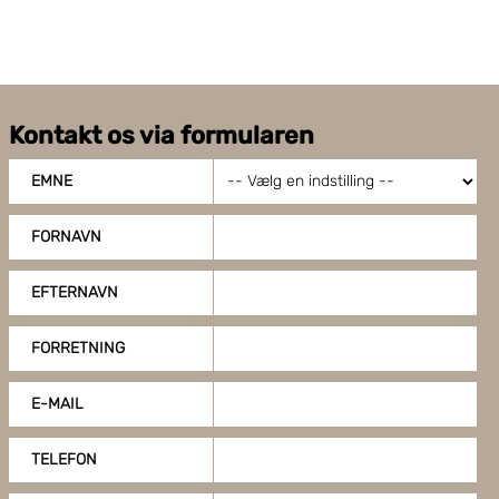
Kontakt os via formularen
EMNE
FORNAVN
EFTERNAVN
FORRETNING
E-MAIL
TELEFON