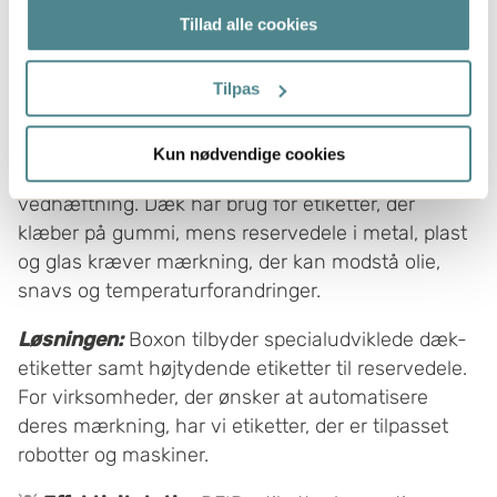
Tillad alle cookies
tilbage eller ændre indstillinger fra vores
"Cookiedeklaration", eller ved at trykke på "Privacy
trigger" ikonet.
Tilpas
Bilindustrien
Hvis du tillader det, vil vi også gerne:
Kun nødvendige cookies
Indsamle præcise oplysninger om din placering,
Bilindustrien kræver etiketter med ekstremt stærk
der kan være nøjagtig inden for få meter
vedhæftning. Dæk har brug for etiketter, der
Identificere din enhed baseret på en scanning af
klæber på gummi, mens reservedele i metal, plast
dens unikke karakteristika (fingerprinting)
og glas kræver mærkning, der kan modstå olie,
Dine valg anvendes på hele websitet.
snavs og temperaturforandringer.
Boxon bruger cookies til at optimere hjemmesidens
Løsningen:
Boxon tilbyder specialudviklede dæk-
funktionalitet og optimere din brugeroplevelse. Ved at
etiketter samt højtydende etiketter til reservedele.
tillade cookies på vores hjemmeside, giver du dit
For virksomheder, der ønsker at automatisere
samtykke til at bruge cookies, du kan også administrere
deres mærkning, har vi etiketter, der er tilpasset
dine cookieindstillinger ved at klike på "Tilpas".
robotter og maskiner.