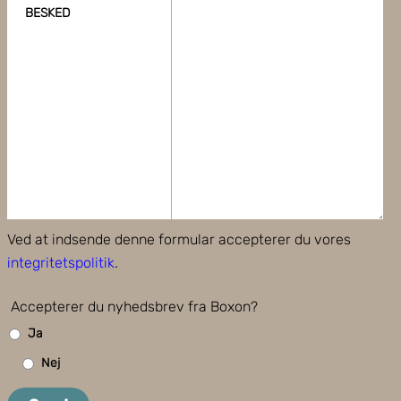
BESKED
Ved at indsende denne formular accepterer du vores
integritetspolitik
.
Accepterer du nyhedsbrev fra Boxon?
Ja
Nej