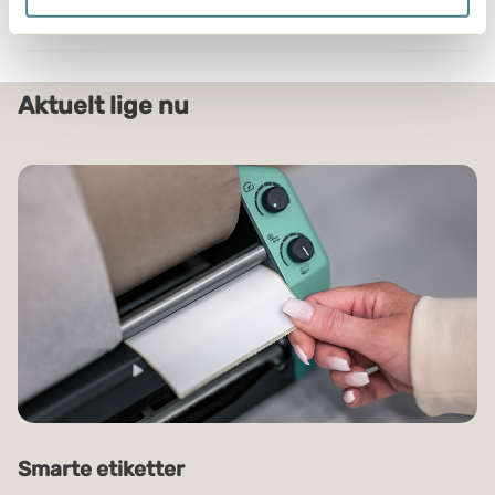
der kan være nøjagtig inden for få meter
Identificere din enhed baseret på en scanning af
dens unikke karakteristika (fingerprinting)
Dine valg anvendes på hele websitet.
Aktuelt lige nu
Boxon bruger cookies til at optimere hjemmesidens
funktionalitet og optimere din brugeroplevelse. Ved at
tillade cookies på vores hjemmeside, giver du dit
samtykke til at bruge cookies, du kan også administrere
dine cookieindstillinger ved at klike på "Tilpas".
Smarte etiketter