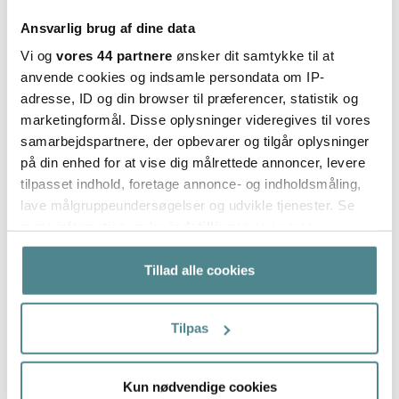
Ansvarlig brug af dine data
Ny kunde hos
Boxo
n?
Vi og
vores 44 partnere
ønsker dit samtykke til at
anvende cookies og indsamle persondata om IP-
adresse, ID og din browser til præferencer, statistik og
Vi giver dig, der ikke har handlet hos os før, en
marketingformål. Disse oplysninger videregives til vores
rabatkode på 20 % af ordreværdien.
For at opnå
samarbejdspartnere, der opbevarer og tilgår oplysninger
rabatten skal du taste
på din enhed for at vise dig målrettede annoncer, levere
rabatkoden
WELCOME26
når du handler på
tilpasset indhold, foretage annonce- og indholdsmåling,
webshoppen.
lave målgruppeundersøgelser og udvikle tjenester. Se
mere information under
indstillinger
og i vores
Gælder kun nye kunder hos Boxon
persondatapolitik. Du kan altid trække dit samtykke
Gælder ikke vores pakkemaskiner
tilbage eller ændre indstillinger fra vores
Tillad alle cookies
Gælder ikke vores printere
"Cookiedeklaration", eller ved at trykke på "Privacy
Gælder ikke i kombination med andre rabatter
trigger" ikonet.
Gælder kun ved første køb
Tilpas
Hvis du tillader det, vil vi også gerne:
Læs mere
Indsamle præcise oplysninger om din placering,
Kun nødvendige cookies