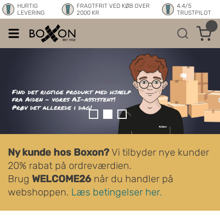
HURTIG
FRAGTFRIT VED KØB OVER
4.4/5
LEVERING
2000 KR
TRUSTPILOT
Ny kunde hos Boxon?
Vi tilbyder nye kunder
20% rabat på ordreværdien.
Brug
WELCOME26
når du handler på
webshoppen.
Læs betingelser her.