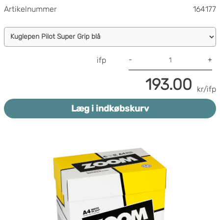
Artikelnummer
164177
-
+
ifp
193.00
kr/ifp
Læg i indkøbskurv