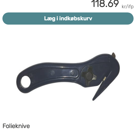
118.69
kr/ifp
Læg i indkøbskurv
Folieknive