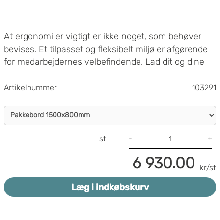
At ergonomi er vigtigt er ikke noget, som behøver
bevises. Et tilpasset og fleksibelt miljø er afgørende
for medarbejdernes velbefindende. Lad dit og dine
medarbejderes behov styre, når du skal vælge det
rigtige pakkebord til lager.
Artikelnummer
103291
En række pakkeborde
Vi kan tilbyde en række forskellige varianter af
-
+
st
pakkeborde. Uanset om du skal bruge et pakkebord
med vægt eller et pakkebord på hjul, så har vi et, der
6 930.00
kr/st
passer perfekt. For at du hurtigt og nemt kan få en
funktionel og komplet pakkestation, har vi
Læg i indkøbskurv
sammensat pakkeborde med forskellige
karrosserimuligheder.