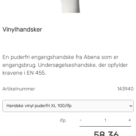
Vinylhandsker
En puderfri engangshandske fra Abena som er
engangsbrug. Undersøgelseshandske, der opfylder
kravene i EN 455.
Kan bruges til enklere rengøringsopgaver og
håndtering af ikke-fede fødevarer. Indeholder ikke
Artikelnummer
143940
latex og kan derfor bruges til latexallergi.
Fødevarer godkendt
CE-certificeret
-
+
ifp
AQL 1.5
Farve: Gennemsigtig
58.36