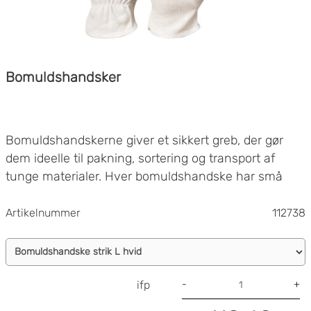
Bomuldshandsker
Bomuldshandskerne giver et sikkert greb, der gør
dem ideelle til pakning, sortering og transport af
tunge materialer. Hver bomuldshandske har små
latexpunkter på håndflader og fingre, hvilket
forbedrer grebet og gør dem behagelige og pålidelige.
Artikelnummer
112738
Bruges til at pakke, sortere eller bære.
Certificering: EN 420
Materiale: Bomuld, latex
Farve: Hvid
-
+
ifp
En pakke indeholder 12 par.