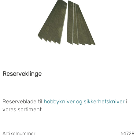
kontakt med alle typer fødevarer samt håndtering af
fede fødevarer som for eksempel olier.
Godkendt i henhold til EN 455 1-4, EN 374-1 og
EN 374-5:VIRUS
Godkendt til fødevarer
Beskyttelseskategori III
CE-certificeret
AQL 1,5
Reserveklinge
Reserveblade til
hobbykniver og sikkerhetskniver
i
vores sortiment.
Artikelnummer
64728