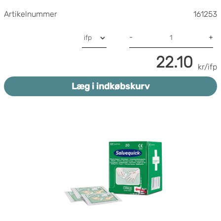
Artikelnummer
161253
-
+
22.10
kr/ifp
Læg i indkøbskurv