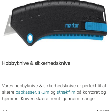
Hobbyknive & sikkerhedsknive
Vores hobbyknive & sikkerhedsknive er perfekt til at
skære
papkasser,
skum
og
strækfilm
på kontoret og
hjemme. Kniven skære nemt igennem mange
forskellige slags materialer.