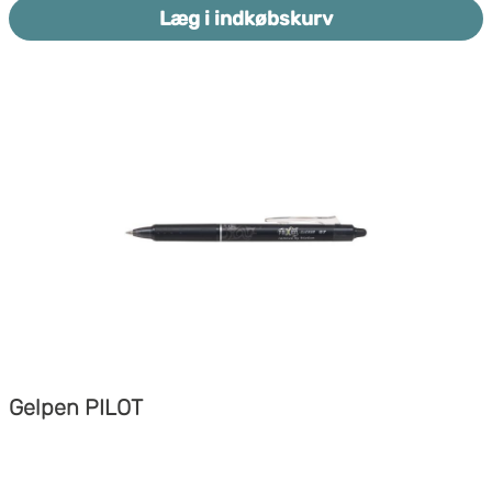
Læg i indkøbskurv
Gelpen PILOT