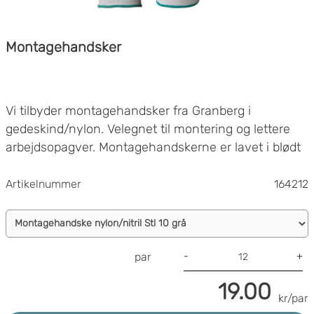
Montagehandsker
Vi tilbyder montagehandsker fra Granberg i
gedeskind/nylon. Velegnet til montering og lettere
arbejdsopagver. Montagehandskerne er lavet i blødt
og slidstærkt gedeskindlæder der giver førsteklasses
taktile egenskaber og høj fingerfølsomhed. Oversiden
Artikelnummer
164212
i nylon.
En inderpakning indeholder 12 par handsker.
-
+
par
19.00
kr/par