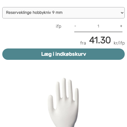
-
+
ifp
41.30
fra
kr/ifp
Læg i indkøbskurv