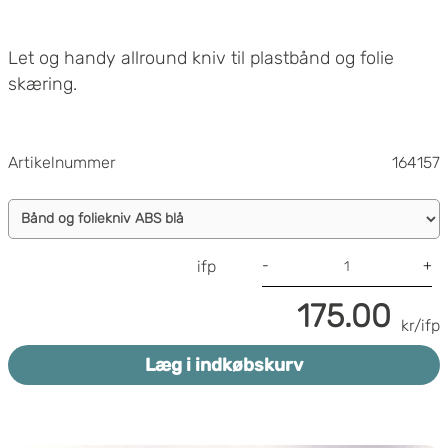
Let og handy allround kniv til plastbånd og folie
skæring.
Artikelnummer
164157
-
+
ifp
175.00
kr/ifp
Læg i indkøbskurv