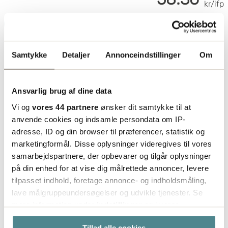
Størrelse: Small, Medium, Large & XL
kr/ifp
Læg i indkøbskurv
Samtykke
Detaljer
Annonceindstillinger
Om
Ansvarlig brug af dine data
Vi og
vores 44 partnere
ønsker dit samtykke til at
anvende cookies og indsamle persondata om IP-
adresse, ID og din browser til præferencer, statistik og
marketingformål. Disse oplysninger videregives til vores
samarbejdspartnere, der opbevarer og tilgår oplysninger
på din enhed for at vise dig målrettede annoncer, levere
tilpasset indhold, foretage annonce- og indholdsmåling,
lave målgruppeundersøgelser og udvikle tjenester. Se
Fejesæt Proffer
mere information under
indstillinger
og i vores
persondatapolitik. Du kan altid trække dit samtykke
Tillad alle cookies