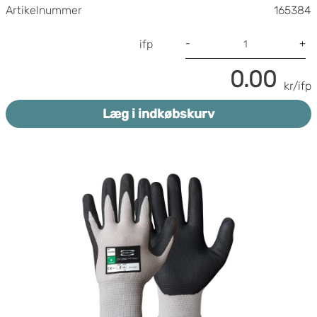
Artikelnummer
165384
-
+
ifp
0.00
kr/ifp
Læg i indkøbskurv