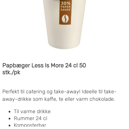
Tids- og omkostningsbesparende
– kan
genopfyldes med refillpatroner.
Papbæger Less Is More 24 cl 50
stk./pk
Perfekt til catering og take-away! Ideelle til take-
away-drikke som kaffe, te eller varm chokolade.
Til varme drikke
Rummer 24 cl
Komposterbar