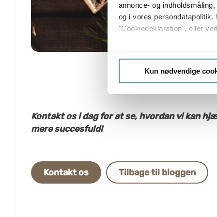
annonce- og indholdsmåling,
og i vores persondatapolitik. 
"Cookiedeklaration", eller ved
Hvis du tillader det, vil vi og
Indsamle præcise oply
Kun nødvendige cook
Identificere din enhed
Dine valg anvendes på hele w
Boxon bruger cookies til at o
Kontakt os i dag for at se, hvordan vi kan 
på vores hjemmeside, giver du
mere succesfuld!
klike på "Tilpas".
Kontakt os
Tilbage til bloggen