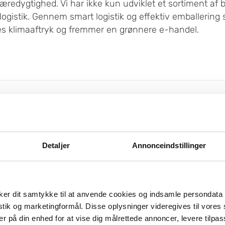
æredygtighed. Vi har ikke kun udviklet et sortiment af
ogistik. Gennem smart logistik og effektiv emballering s
es klimaaftryk og fremmer en grønnere e-handel.
Konklusion: Det er 
Her er nogle konkrete tips
Detaljer
Annonceindstillinger
Vælg bæredygtig e
biologisk nedbrydeli
miljøpåvirkning og 
er dit samtykke til at anvende cookies og indsamle persondata 
Optimer dine embal
istik og marketingformål. Disse oplysninger videregives til vore
unødvendige omkostn
er på din enhed for at vise dig målrettede annoncer, levere tilpas