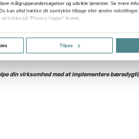
skræddersy emballage
 lave målgruppeundersøgelser og udvikle tjenester. Se mere inf
både materiale og f
Du kan altid trække dit samtykke tilbage eller ændre indstillinger
 at trykke på "Privacy trigger" ikonet.
Bæredygtige lever
fragtløsninger kan du
så gerne:
Dette gavner ikke ku
sninger om din placering, der kan være nøjagtig inden for få me
ies
Tilpas
 baseret på en scanning af dens unikke karakteristika (fingerprin
ebsitet.
ptimere hjemmesidens funktionalitet og optimere din brugeropleve
hjælpe din virksomhed med at implementere bæredygt
 dit samtykke til at bruge cookies, du kan også administrere din