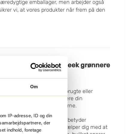
 bæredygtige emballager, men arbejder også
ikrer vi, at vores produkter når frem på den
muligt at gøre Black Week grønnere
:
Om
mballage:
Med Boxons genbrugte eller
ge emballager kan du reducere din
samtidig sænke omkostningerne.
om IP-adresse, ID og din
lager:
For store emballager betyder
s samarbejdspartnere, der
inger og mere affald. Vi hjælper dig med at
set indhold, foretage