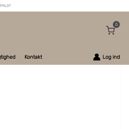
TPILOT
0
tighed
Kontakt
Log ind