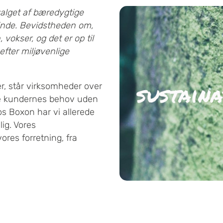
valget af bæredygtige
inde. Bevidstheden om,
vokser, og det er op til
fter miljøvenlige
r, står virksomheder over
lde kundernes behov uden
s Boxon har vi allerede
ig. Vores
es forretning, fra