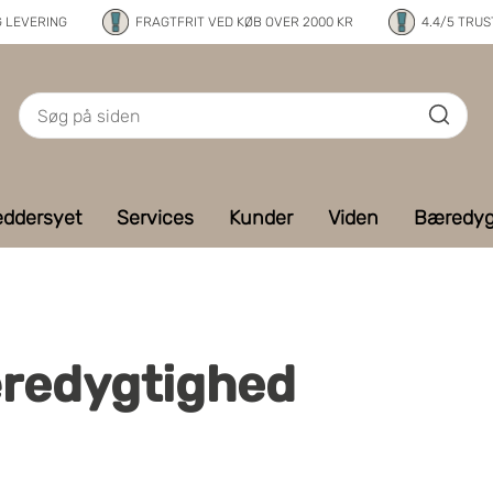
G LEVERING
FRAGTFRIT VED KØB OVER 2000 KR
4.4/5 TRUS
ddersyet
Services
Kunder
Viden
Bæredyg
æredygtighed