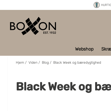
HURTI
Webshop
Skræ
Hjem
/
Viden
/
Blog
/
Black Week og bæredygtighed
Black Week og b