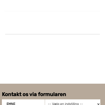
funktionalitet og optimere din brugeroplevelse. Ved at
tillade cookies på vores hjemmeside, giver du dit
samtykke til at bruge cookies, du kan også administrere
dine cookieindstillinger ved at klike på "Tilpas".
Kontakt os via formularen
EMNE