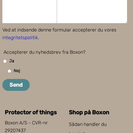
Ved at indsende denne formular accepterer du vores
integritetspolitik
.
Accepterer du nyhedsbrev fra Boxon?
Ja
Nej
Send
Protector of things
Shop på Boxon
Boxon A/S - CVR-nr
Sådan handler du
29207437