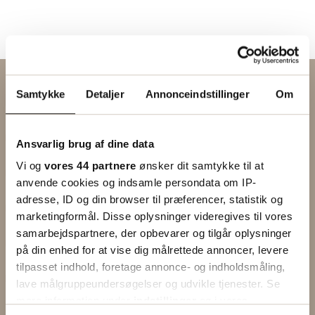
Kontakt os via formularen
Samtykke
Detaljer
Annonceindstillinger
Om
EMNE
Ansvarlig brug af dine data
FORNAVN
Vi og
vores 44 partnere
ønsker dit samtykke til at
anvende cookies og indsamle persondata om IP-
EFTERNAVN
adresse, ID og din browser til præferencer, statistik og
marketingformål. Disse oplysninger videregives til vores
FORRETNING
samarbejdspartnere, der opbevarer og tilgår oplysninger
på din enhed for at vise dig målrettede annoncer, levere
E-MAIL
tilpasset indhold, foretage annonce- og indholdsmåling,
lave målgruppeundersøgelser og udvikle tjenester. Se
TELEFON
mere information under
indstillinger
og i vores