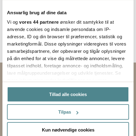
Ansvarlig brug af dine data
Vi og
vores 44 partnere
ønsker dit samtykke til at
anvende cookies og indsamle persondata om IP-
adresse, ID og din browser til præferencer, statistik og
marketingformål. Disse oplysninger videregives til vores
samarbejdspartnere, der opbevarer og tilgår oplysninger
på din enhed for at vise dig målrettede annoncer, levere
tilpasset indhold, foretage annonce- og indholdsmåling,
lave målgruppeundersøgelser og udvikle tjenester. Se
Kontakt os via formularen
mere information under
indstillinger
og i vores
persondatapolitik. Du kan altid trække dit samtykke
EMNE
Tillad alle cookies
tilbage eller ændre indstillinger fra vores
"Cookiedeklaration", eller ved at trykke på "Privacy
FORNAVN
trigger" ikonet.
Tilpas
EFTERNAVN
Hvis du tillader det, vil vi også gerne:
Kun nødvendige cookies
Indsamle præcise oplysninger om din placering,
FORRETNING