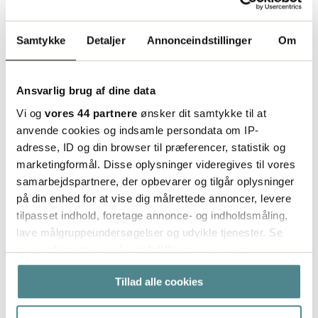
komme med nye projekter og forespørgsler,
og Boxon tilbyder os flere forskellige
Samtykke
Detaljer
Annonceindstillinger
Om
løsninger. " siger Michael Petersson, SCM hos
Arvid Nilsson.
Ansvarlig brug af dine data
Vi har et godt og tæt samarbejde med
Vi og
vores 44 partnere
ønsker dit samtykke til at
Arvid Nilsson, hvilket gør, at vi sammen sikrer
anvende cookies og indsamle persondata om IP-
at vi når deres mål. Ved hjælp af lagerføring
adresse, ID og din browser til præferencer, statistik og
kan vi også tilbyde dem korte leveringstider,
marketingformål. Disse oplysninger videregives til vores
hvilket hjælper os med at opfylde deres behov
samarbejdspartnere, der opbevarer og tilgår oplysninger
for dette," siger Madelene Tinebo, Account
på din enhed for at vise dig målrettede annoncer, levere
Manager hos Boxon.
tilpasset indhold, foretage annonce- og indholdsmåling,
lave målgruppeundersøgelser og udvikle tjenester. Se
mere information under
indstillinger
og i vores
persondatapolitik. Du kan altid trække dit samtykke
Kontakt os
Læs flere kundecase
Tillad alle cookies
tilbage eller ændre indstillinger fra vores
"Cookiedeklaration", eller ved at trykke på "Privacy
trigger" ikonet.