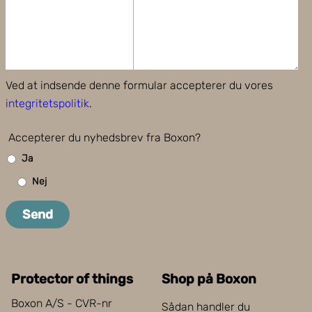
Ved at indsende denne formular accepterer du vores
integritetspolitik
.
Accepterer du nyhedsbrev fra Boxon?
Ja
Nej
Send
Protector of things
Shop på Boxon
Boxon A/S - CVR-nr
Sådan handler du