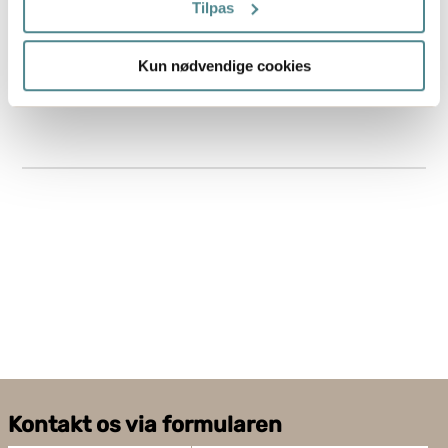
Tilpas
Hvis du tillader det, vil vi også gerne:
Kun nødvendige cookies
Indsamle præcise oplysninger om din placering,
der kan være nøjagtig inden for få meter
Identificere din enhed baseret på en scanning af
dens unikke karakteristika (fingerprinting)
Dine valg anvendes på hele websitet.
Boxon bruger cookies til at optimere hjemmesidens
funktionalitet og optimere din brugeroplevelse. Ved at
tillade cookies på vores hjemmeside, giver du dit
samtykke til at bruge cookies, du kan også administrere
dine cookieindstillinger ved at klike på "Tilpas".
Kontakt os via formularen