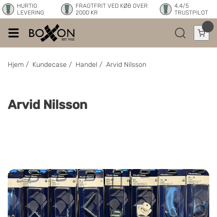
HURTIG
FRAGTFRIT VED KØB OVER
4.4/5
LEVERING
2000 KR
TRUSTPILOT
Hjem
/
Kundecase
/
Handel
/
Arvid Nilsson
Arvid Nilsson