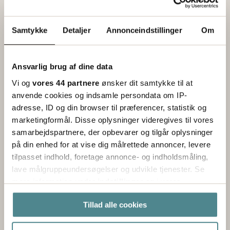
Læs mere
Samtykke
Detaljer
Annonceindstillinger
Om
Ansvarlig brug af dine data
Vi og
vores 44 partnere
ønsker dit samtykke til at
anvende cookies og indsamle persondata om IP-
adresse, ID og din browser til præferencer, statistik og
marketingformål. Disse oplysninger videregives til vores
samarbejdspartnere, der opbevarer og tilgår oplysninger
på din enhed for at vise dig målrettede annoncer, levere
tilpasset indhold, foretage annonce- og indholdsmåling,
lave målgruppeundersøgelser og udvikle tjenester. Se
System- & maskinuddannelse
mere information under
indstillinger
og i vores
persondatapolitik. Du kan altid trække dit samtykke
Det er oplagt og nødvendigt, at alle skal kunne
Tillad alle cookies
tilbage eller ændre indstillinger fra vores
udføre deres arbejde sikkert og korrekt.
"Cookiedeklaration", eller ved at trykke på "Privacy