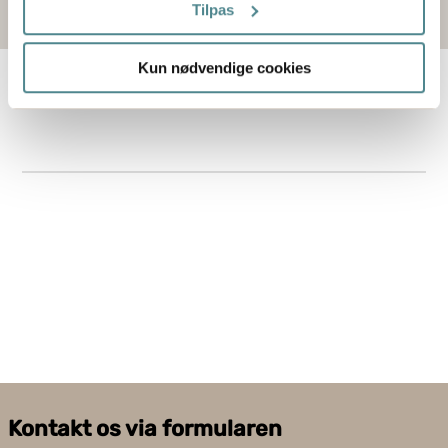
trigger" ikonet.
Læs mere
Tilpas
Hvis du tillader det, vil vi også gerne:
Kun nødvendige cookies
Indsamle præcise oplysninger om din placering,
der kan være nøjagtig inden for få meter
Identificere din enhed baseret på en scanning af
dens unikke karakteristika (fingerprinting)
Dine valg anvendes på hele websitet.
Boxon bruger cookies til at optimere hjemmesidens
funktionalitet og optimere din brugeroplevelse. Ved at
tillade cookies på vores hjemmeside, giver du dit
samtykke til at bruge cookies, du kan også administrere
dine cookieindstillinger ved at klike på "Tilpas".
Kontakt os via formularen