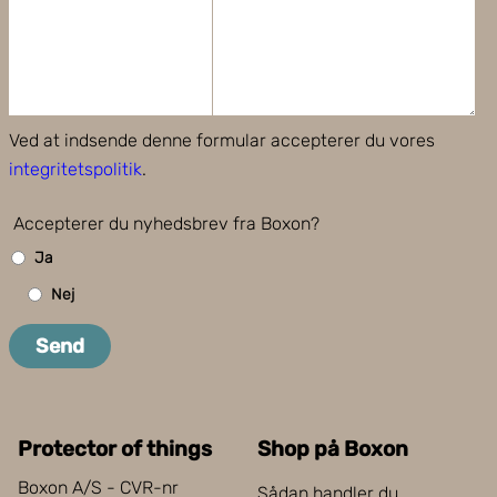
Ved at indsende denne formular accepterer du vores
integritetspolitik
.
Accepterer du nyhedsbrev fra Boxon?
Ja
Nej
Send
Protector of things
Shop på Boxon
Boxon A/S - CVR-nr
Sådan handler du