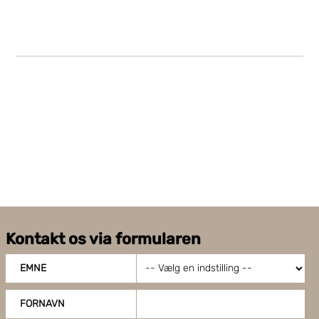
tillade cookies på vores hjemmeside, giver du dit
samtykke til at bruge cookies, du kan også administrere
dine cookieindstillinger ved at klike på "Tilpas".
Kontakt os via formularen
EMNE
FORNAVN