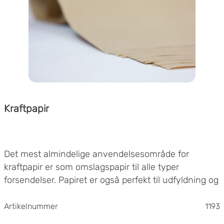
Kraftpapir
Det mest almindelige anvendelsesområde for
kraftpapir er som omslagspapir til alle typer
forsendelser. Papiret er også perfekt til udfyldning og
støddæmpning i
emballager
.
Vores kraftpapir på rulle er fremstillet af ren prima-
Artikelnummer
1193
sulfatmasse i ubleget, brun MG-udførelse. Det er et