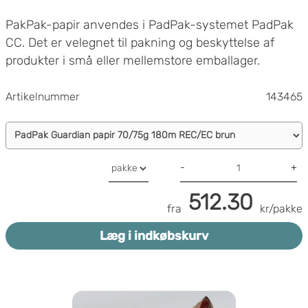
PakPak-papir anvendes i PadPak-systemet PadPak
CC. Det er velegnet til pakning og beskyttelse af
produkter i små eller mellemstore emballager.
PadPak-maskinen
er let at bruge og placeres direkte
på pakkerens arbejdsbord. Det betyder, at materialet
Artikelnummer
143465
produceres præcis på det sted, hvor der er brug for
Særdeles god beskyttelse
det! Resultatet er støddæmpende puder, som kan
Feksibelt
bruges til beskyttelse, udfyldning og fiksering af
Miljøvenligt
produkter. Det er nemt at vælge længde på
-
+
emballagematerialet efter ønske og behov.
512.30
fra
kr/pakke
Læg i indkøbskurv