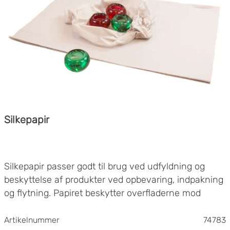
Silkepapir
Silkepapir passer godt til brug ved udfyldning og
beskyttelse af produkter ved opbevaring, indpakning
og flytning. Papiret beskytter overfladerne mod
ridser og er perfekt at bruge til at slå om skrøbeligt
og følsomt gods. Silkepapir fungerer fremragende
Artikelnummer
74783