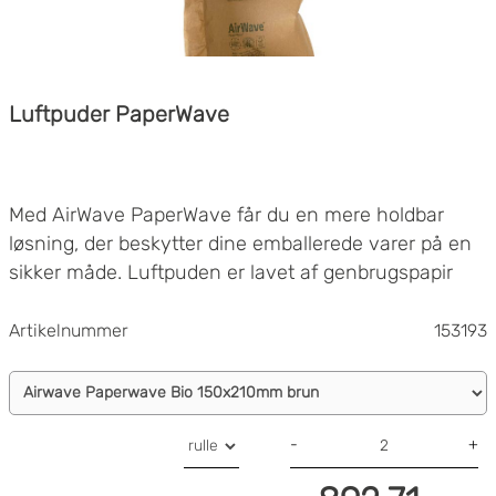
Luftpuder PaperWave
Med AirWave PaperWave får du en mere holdbar
løsning, der beskytter dine emballerede varer på en
sikker måde. Luftpuden er lavet af genbrugspapir
(fornybare råvarer), det wafertynde tætningslag, der
kan komposteres derhjemme, påvirker ikke
Artikelnummer
153193
genanvendeligheden negativt.
Produktet er forsynet med RESY-mærket,
sorteringshjælpesymbolet iht. DIN 6120 letter
tildelingen ved genbrugsbeholderen. Kompatibel med
maskine
Airwave 2
.
-
+
®-