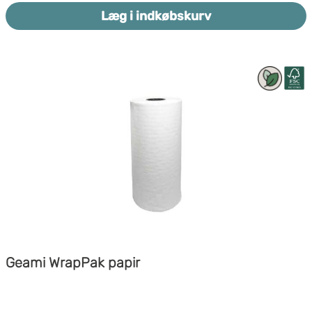
majsstivelse, som er 100% biologisk nedbrydeligt.
Støddæmpende
Læg i indkøbskurv
Miljøvenligt
Geami WrapPak papir