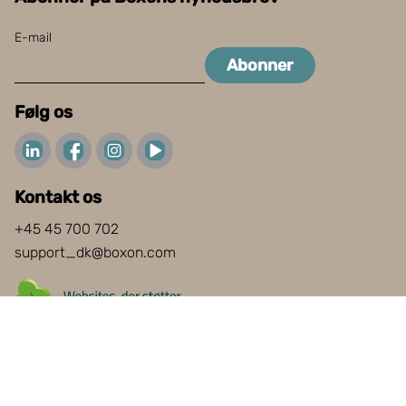
E-mail
Abonner
Følg os
Kontakt os
+45 45 700 702
support_dk@boxon.com