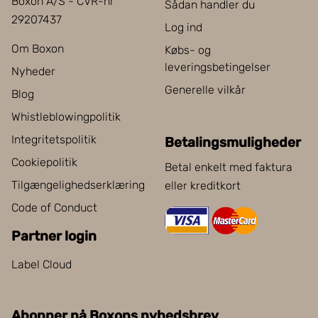
Boxon A/S - CVR-nr
Sådan handler du
29207437
Log ind
Om Boxon
Købs- og
leveringsbetingelser
Nyheder
Generelle vilkår
Blog
Whistleblowingpolitik
Integritetspolitik
Betalingsmuligheder
Cookiepolitik
Betal enkelt med faktura
Tilgængelighedserklæring
eller kreditkort
Code of Conduct
Partner login
Label Cloud
Abonner på Boxons nyhedsbrev