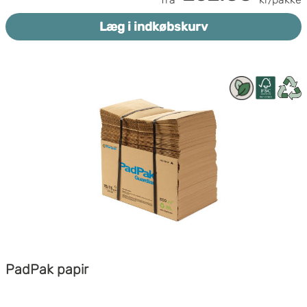
Enkelt og effektivt system
luftpuder
.
Miljøvenlig løsning
Læg i indkøbskurv
Fleksibel længde
PadPak papir