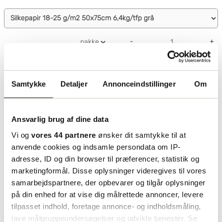
som pakkepapir i detailhandelen, f.eks. ved omslag
Blødt og tyndt
af pakker og blomster. Hvis du ønsker at købe
100 % genanvendeligt
silkepapir, er vores silkepapir et rigtig godt og
Mange anvendelsesmuligheder
bæredrygtig valg. Det er et tyndt, blødt papir,
-
+
fremstillet af MG-sulfitpapir med slip in-blanding.
Bemærk, at artikel
153528
er godkendt til fødevarer.
205.64
Vores silkepapir er 100 % genanvendeligt og biologisk
fra
kr/pakke
nedbrydeligt.
Samtykke
Detaljer
Annonceindstillinger
Om
Læg i indkøbskurv
Ansvarlig brug af dine data
Vi og
vores 44 partnere
ønsker dit samtykke til at
anvende cookies og indsamle persondata om IP-
adresse, ID og din browser til præferencer, statistik og
marketingformål. Disse oplysninger videregives til vores
samarbejdspartnere, der opbevarer og tilgår oplysninger
på din enhed for at vise dig målrettede annoncer, levere
tilpasset indhold, foretage annonce- og indholdsmåling,
lave målgruppeundersøgelser og udvikle tjenester. Se