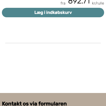
892.71
FSC
certificeret
fra
kr/rulle
Papirvægt 22 g/m²
Samlet tykkelse 50µ
Læg i indkøbskurv
Til medium til tungt gods
Perforeret for nem fjernelse
Kontakt os via formularen