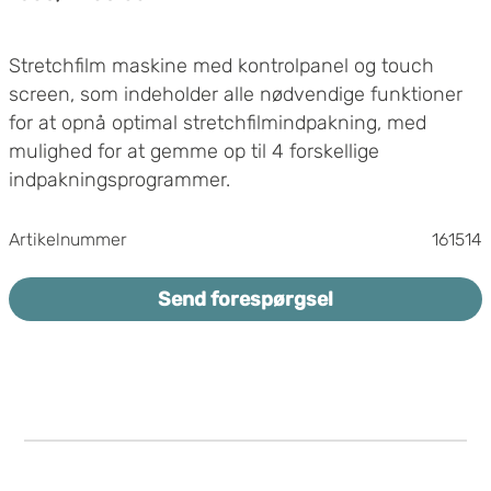
KW
Stretchfilm maskine med kontrolpanel og touch
screen, som indeholder alle nødvendige funktioner
for at opnå optimal stretchfilmindpakning, med
mulighed for at gemme op til 4 forskellige
indpakningsprogrammer.
Drejebord diameter 1650mm med truckudtag
Artikelnummer
161514
Maks pallestørrelse 1000x1200mm
Maks last 1200kg
Send forespørgsel
Blød opstart og blød stop for drejebordet
Variabel hastighed drejebord 5-12 rpm
Maksimal indpakningshøjde: 2450 mm
(2500mm)
Filmvogn med motorforstræk MPS - 120 - 400%
Automatisk filmklipning
Variabel hastighed på filmvognen
Mulighed for at justere hvor stramt filmen