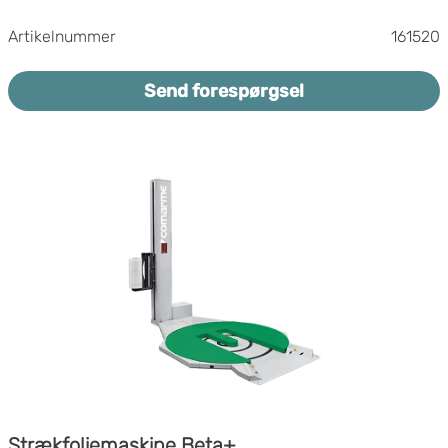
Indstil maskinens krop-hastighed
Artikelnummer
161520
Indstilling af spoleholderhastighed op/ned
individuelt
Mast 2400mm
Send forespørgsel
Individuel indstilling af antal rotationer i
top/bund
Filmvogn med motoriseret forstrækning OPRS
250% og simpelt lastesystem for filmrulle
Mulighed for at justere, hvor stramt filmen
trækkes mod varerne
Fotocelle til højdelæsning og for sorte og blanke
produkter
Geomagnetisk kompas
Mulighed for at forprogrammere 6 + 1
programmer
Min. pallestørrelse: 400x600 mm
Mulighed for at løfte med gaffeltruck fra højre
og venstre for længere maskintransport.
Strækfoliemaskine Beta+