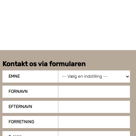
trækkes mod pallen
Fotocelle til højdelæsning samt for mørke og
glinsende produkter
Individuel indstilling for antal rotationer i
top/bund
Program for vandtæt indpakning
Mulighed for at forprogrammere 4 forskellige
indpakningsprogrammer
Kontakt os via formularen
Elektrisk tilslutning: 230 V - 50/60 Hz - 1 Ph, 1,0
KW.
EMNE
FORNAVN
EFTERNAVN
FORRETNING