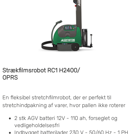
Variabel hastighed på filmvognen
Manuel stramning for at forstærke
indpakningen
Mulighed for at justere, hvor stramt filmen
trækkes mod pallen
Fotocelle til højdelæsning og for mørke og
glinsende produkter
Individuel indstilling for antal rotationer i
top/bund
Program for vandtæt indpakning
Strækfilmsrobot RC1 H2400/
Elektrisk tilslutning: 230 V - 50/60 Hz - 1 PH, 1,0
OPRS
KW
En fleksibel stretchfilmrobot, der er perfekt til
stretchindpakning af varer, hvor pallen ikke roterer
2 stk AGV batteri 12V - 110 ah, forseglet og
vedligeholdelsesfri
Indbygget batterilader 230 V - 50/60 Hz - 1 PH