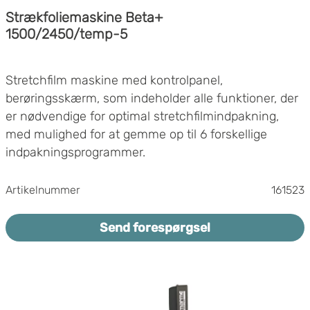
Strækfoliemaskine Beta+
1500/2450/temp-5
Stretchfilm maskine med kontrolpanel,
berøringsskærm, som indeholder alle funktioner, der
er nødvendige for optimal stretchfilmindpakning,
med mulighed for at gemme op til 6 forskellige
indpakningsprogrammer.
Beregnet til lave temperaturer (-5)
Artikelnummer
161523
Drejebord diameter 1500mm, max pallestørrelse
800x1200mm
Send forespørgsel
Max belastning 2000kg
Blød opstart og blød stop for drejebordet
Variabel hastighed drejebord 5-12 rpm
Maksimal indpakningshøjde: 2450mmFilmvogn
med motorforstrækning OPRS- 250%