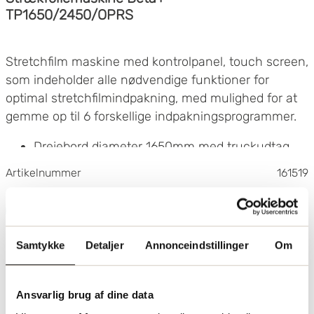
TP1650/2450/OPRS
Stretchfilm maskine med kontrolpanel, touch screen,
som indeholder alle nødvendige funktioner for
optimal stretchfilmindpakning, med mulighed for at
gemme op til 6 forskellige indpakningsprogrammer.
Drejebord diameter 1650mm med truckudtag
Maks pallestørrelse 1000x1200mm
Artikelnummer
161519
Maks last 1200kg
Blød opstart og blød stop for drejebordet
Send forespørgsel
Variabel hastighed drejebord 5-12 rpm
Maksimal indpakningshøjde: 2450 mm (2500
Samtykke
Detaljer
Annonceindstillinger
Om
mm)
Filmvogn med motorforstræk PRS - 250%
Variabel hastighed på filmvognen
Ansvarlig brug af dine data
Mulighed for at justere hvor stramt filmen