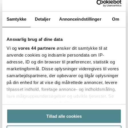
Læs mere
Samtykke
Detaljer
Annonceindstillinger
Om
Ansvarlig brug af dine data
Vi og
vores 44 partnere
ønsker dit samtykke til at
anvende cookies og indsamle persondata om IP-
adresse, ID og din browser til præferencer, statistik og
marketingformål. Disse oplysninger videregives til vores
samarbejdspartnere, der opbevarer og tilgår oplysninger
på din enhed for at vise dig målrettede annoncer, levere
tilpasset indhold, foretage annonce- og indholdsmåling,
lave målgruppeundersøgelser og udvikle tjenester. Se
mere information under
indstillinger
og i vores
persondatapolitik. Du kan altid trække dit samtykke
Tillad alle cookies
tilbage eller ændre indstillinger fra vores
"Cookiedeklaration", eller ved at trykke på "Privacy