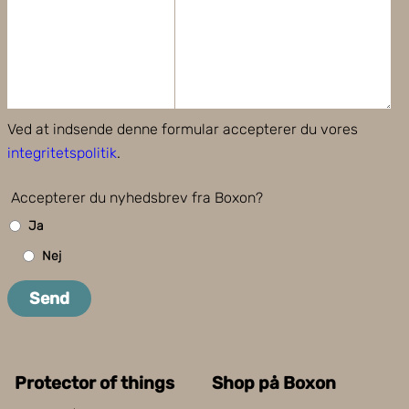
Ved at indsende denne formular accepterer du vores
integritetspolitik
.
Accepterer du nyhedsbrev fra Boxon?
Ja
Nej
Send
Protector of things
Shop på Boxon