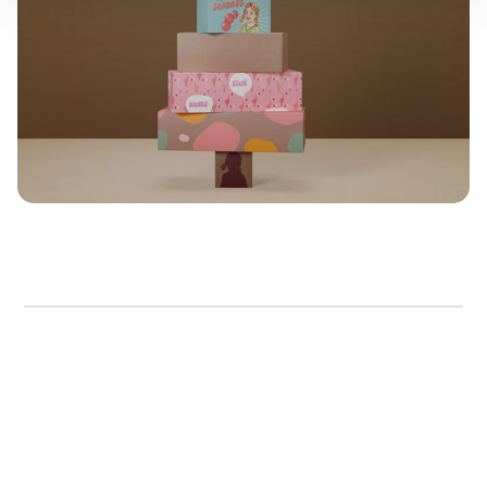
Dine valg anvendes på hele websitet.
Boxon bruger cookies til at optimere hjemmesidens
funktionalitet og optimere din brugeroplevelse. Ved at
tillade cookies på vores hjemmeside, giver du dit
samtykke til at bruge cookies, du kan også administrere
dine cookieindstillinger ved at klike på "Tilpas".