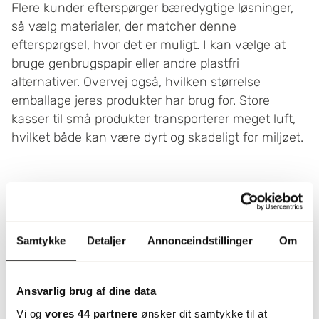
Flere kunder efterspørger bæredygtige løsninger,
så vælg materialer, der matcher denne
efterspørgsel, hvor det er muligt. I kan vælge at
bruge genbrugspapir eller andre plastfri
alternativer. Overvej også, hvilken størrelse
emballage jeres produkter har brug for. Store
kasser til små produkter transporterer meget luft,
hvilket både kan være dyrt og skadeligt for miljøet.
Effektivisér pakkeprocessen med
Samtykke
Detaljer
Annonceindstillinger
Om
smarte løsninger og god organisering
Ved at pakke effektivt og bruge tapeautomater og
Ansvarlig brug af dine data
pakkestationer kan I optimere pakkeprocessen. For
Vi og
vores 44 partnere
ønsker dit samtykke til at
at undgå stress under pakningen er det en god idé