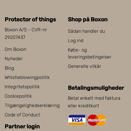
Protector of things
Shop på Boxon
Boxon A/S - CVR-nr
Sådan handler du
29207437
Log ind
Om Boxon
Købs- og
leveringsbetingelser
Nyheder
Generelle vilkår
Blog
Whistleblowingpolitik
Integritetspolitik
Betalingsmuligheder
Cookiepolitik
Betal enkelt med faktura
Tilgængelighedserklæring
eller kreditkort
Code of Conduct
Partner login