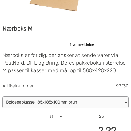
Nærboks M
Nærboks er for dig, der ønsker at sende varer via
PostNord, DHL og Bring. Deres pakkeboks i størrelse
M passer til kasser med mål op til 580x420x220
(LxBxH). Perfekt for dig, der ønsker at sende
mellemstore varer!
Artikelnummer
92130
-
+
2.22