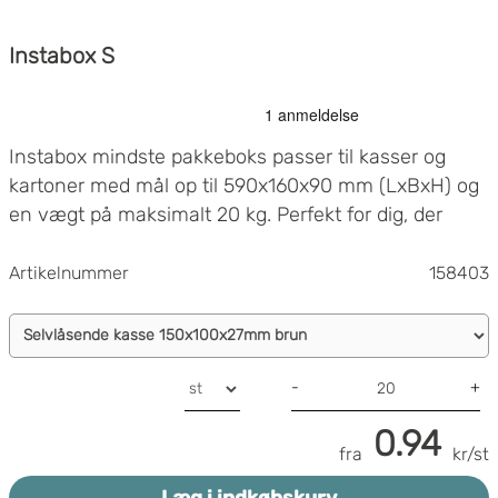
Instabox S
Instabox mindste pakkeboks passer til kasser og
kartoner med mål op til 590x160x90 mm (LxBxH) og
en vægt på maksimalt 20 kg. Perfekt for dig, der
ønsker at sende mindre varer!
Artikelnummer
158403
-
+
0.94
fra
kr/st
Læg i indkøbskurv