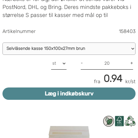
PostNord, DHL og Bring. Deres mindste pakkeboks i
størrelse S passer til kasser med mål op til
580x420x100 (LxBxH).Perfekt for dig, der ønsker at
sende mindre varer!
Artikelnummer
158403
-
+
0.94
fra
kr/st
Læg i indkøbskurv