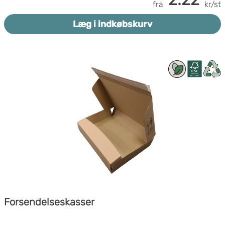
fra
kr/st
Læg i indkøbskurv
Forsendelseskasser