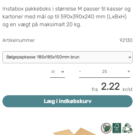
Instabox pakkeboks i størrelse M passer til kasser og
kartoner med mål op til 590x390x240 mm (LxBxH)
og en vægt på maksimalt 20 kg.
Artikelnummer
92130
-
+
2.22
fra
kr/st
Læg i indkøbskurv