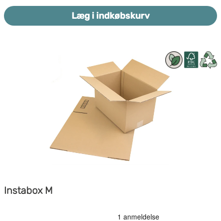
kvalitetsopplevelse for din kunde. Gør en positiv
Elegant design - Vis omtanke
Læg i indkøbskurv
forandring og skift til en naturlig løsning.
Positiv forandring - Gør en forskel
Græspapir, 30% græs og 70% genbrugspapir,
100g/m2, +-10%
Instabox M