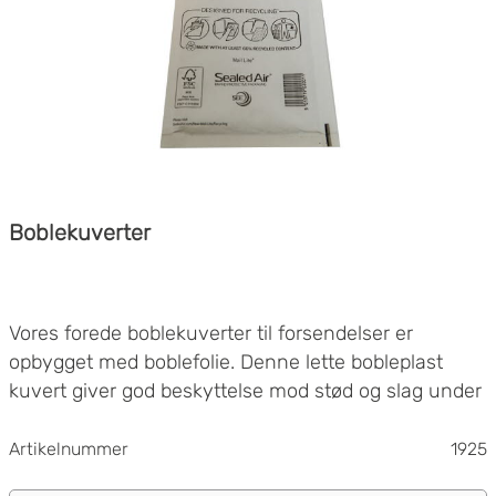
Boblekuverter
Vores forede boblekuverter til forsendelser er
opbygget med boblefolie. Denne lette bobleplast
kuvert giver god beskyttelse mod stød og slag under
transport og er velegnet til forsendelse af små
genstande.
Artikelnummer
1925
Alle boblekuverter/Mail Lite-kuverter har en