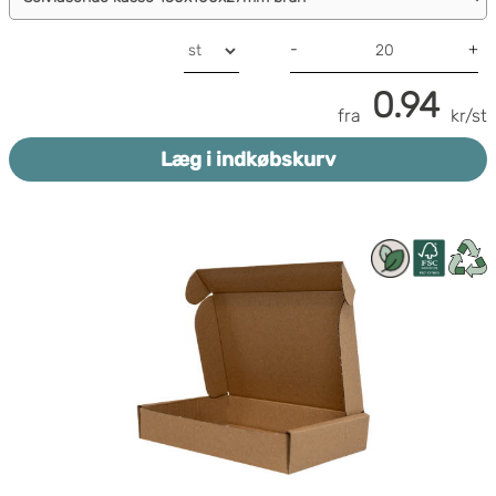
-
+
0.94
fra
kr/st
Læg i indkøbskurv