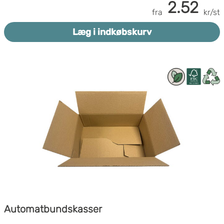
2.52
fra
kr/st
Læg i indkøbskurv
Automatbundskasser