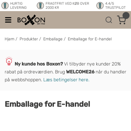
HURTIG
FRAGTFRIT VED KØB OVER
4.4/5
LEVERING
2000 KR
TRUSTPILOT
Hjem
/
Produkter
/
Emballage
/
Emballage for E-handel
Ny kunde hos Boxon?
Vi tilbyder nye kunder 20%
rabat på ordrev
æ
rdien. Brug
WELCOME26
når du handler
på webbshoppen.
Læs betingelser here.
Emballage for E-handel