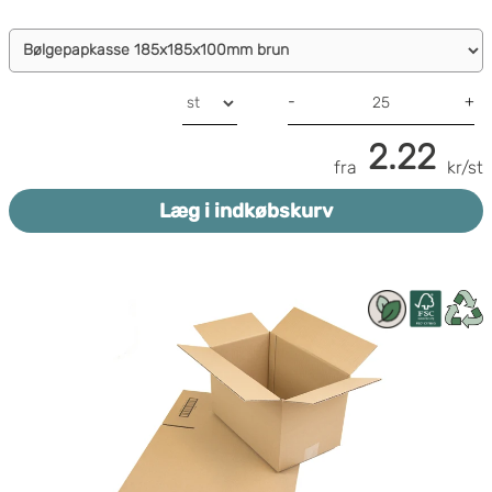
-
+
2.22
fra
kr/st
Læg i indkøbskurv