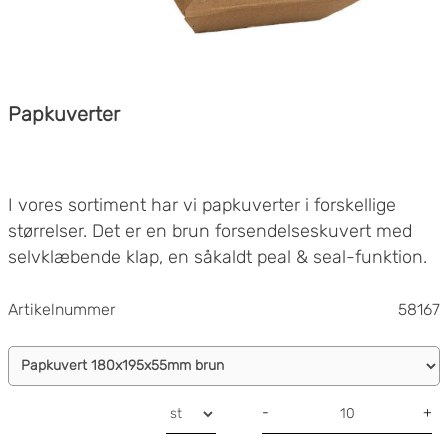
Papkuverter
I vores sortiment har vi papkuverter i forskellige
størrelser. Det er en brun forsendelseskuvert med
selvklæbende klap, en såkaldt peal & seal-funktion.
Papkuverter egner sig perfekt til forsendelse af
bøger, brochurer, kalendere, fotografier, billeder, film
Artikelnummer
58167
og dokumenter.
Papkuverten kan udvides op til 55 mm.
Let at lukke
Nem at åbne
-
+
Portoøkonomisk