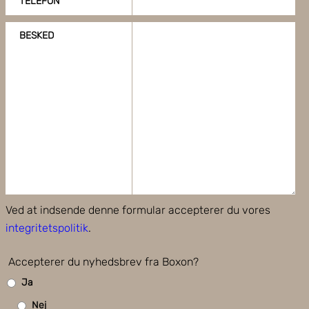
TELEFON
BESKED
Ved at indsende denne formular accepterer du vores
integritetspolitik
.
Accepterer du nyhedsbrev fra Boxon?
Ja
Nej