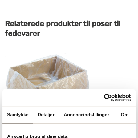
Relaterede produkter
til
poser til
fødevarer
Samtykke
Detaljer
Annonceindstillinger
Om
Charcuterikasse 15 kg
390x290x150mm
Ansvarlig brug af dine data