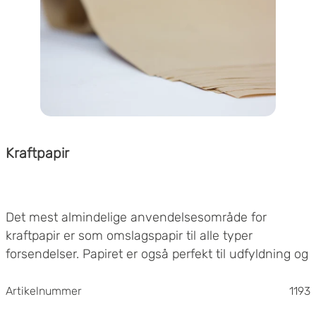
Kraftpapir
Det mest almindelige anvendelsesområde for
kraftpapir er som omslagspapir til alle typer
forsendelser. Papiret er også perfekt til udfyldning og
støddæmpning i
emballager
.
Vores kraftpapir på rulle er fremstillet af ren prima-
Artikelnummer
1193
sulfatmasse i ubleget, brun MG-udførelse. Det er et