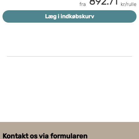
892.71
FSC
certificeret
fra
kr/rulle
Papirvægt 22 g/m²
Samlet tykkelse 50µ
Læg i indkøbskurv
Til medium til tungt gods
Perforeret for nem fjernelse
Kontakt os via formularen