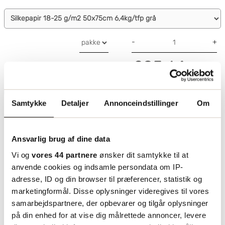
som pakkepapir i detailhandelen, f.eks. ved omslag
Blødt og tyndt
af pakker og blomster. Hvis du ønsker at købe
100 % genanvendeligt
silkepapir, er vores silkepapir et rigtig godt og
Mange anvendelsesmuligheder
bæredrygtig valg. Det er et tyndt, blødt papir,
-
+
fremstillet af MG-sulfitpapir med slip in-blanding.
Bemærk, at artikel
153528
er godkendt til fødevarer.
205.64
Vores silkepapir er 100 % genanvendeligt og biologisk
fra
kr/pakke
nedbrydeligt.
Læg i indkøbskurv
Samtykke
Detaljer
Annonceindstillinger
Om
Ansvarlig brug af dine data
Vi og
vores 44 partnere
ønsker dit samtykke til at
anvende cookies og indsamle persondata om IP-
adresse, ID og din browser til præferencer, statistik og
marketingformål. Disse oplysninger videregives til vores
samarbejdspartnere, der opbevarer og tilgår oplysninger
på din enhed for at vise dig målrettede annoncer, levere