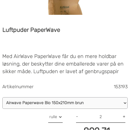
Luftpuder PaperWave
Med AirWave PaperWave får du en mere holdbar
løsning, der beskytter dine emballerede varer på en
sikker måde. Luftpuden er lavet af genbrugspapir
(fornybare råvarer), det wafertynde tætningslag, der
kan komposteres derhjemme, påvirker ikke
Artikelnummer
153193
genanvendeligheden negativt.
Produktet er forsynet med RESY-mærket,
sorteringshjælpesymbolet iht. DIN 6120 letter
tildelingen ved genbrugsbeholderen. Kompatibel med
maskine
Airwave 2
.
-
+
®-