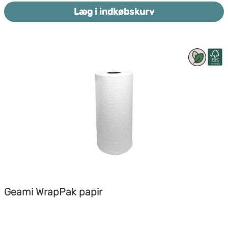
majsstivelse, som er 100% biologisk nedbrydeligt.
Støddæmpende
Læg i indkøbskurv
Miljøvenligt
Geami WrapPak papir