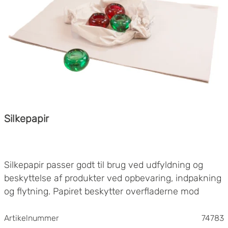
Silkepapir
Silkepapir passer godt til brug ved udfyldning og
beskyttelse af produkter ved opbevaring, indpakning
og flytning. Papiret beskytter overfladerne mod
ridser og er perfekt at bruge til at slå om skrøbeligt
og følsomt gods. Silkepapir fungerer fremragende
Artikelnummer
74783