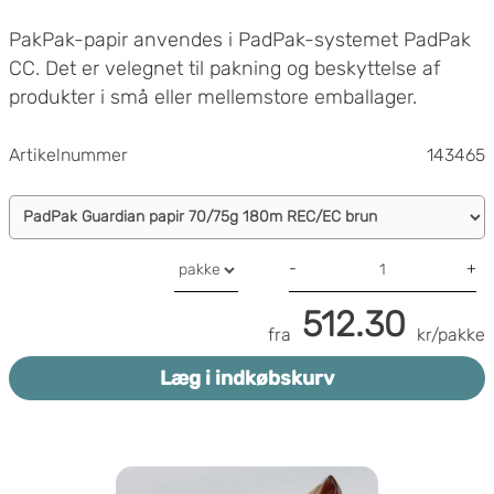
PakPak-papir anvendes i PadPak-systemet PadPak
CC. Det er velegnet til pakning og beskyttelse af
produkter i små eller mellemstore emballager.
PadPak-maskinen
er let at bruge og placeres direkte
på pakkerens arbejdsbord. Det betyder, at materialet
Artikelnummer
143465
produceres præcis på det sted, hvor der er brug for
Særdeles god beskyttelse
det! Resultatet er støddæmpende puder, som kan
Feksibelt
bruges til beskyttelse, udfyldning og fiksering af
Miljøvenligt
produkter. Det er nemt at vælge længde på
-
+
emballagematerialet efter ønske og behov.
512.30
fra
kr/pakke
Læg i indkøbskurv