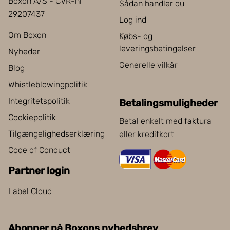
Boxon A/S - CVR-nr
Sådan handler du
29207437
Log ind
Om Boxon
Købs- og
leveringsbetingelser
Nyheder
Generelle vilkår
Blog
Whistleblowingpolitik
Integritetspolitik
Betalingsmuligheder
Cookiepolitik
Betal enkelt med faktura
Tilgængelighedserklæring
eller kreditkort
Code of Conduct
Partner login
Label Cloud
Abonner på Boxons nyhedsbrev