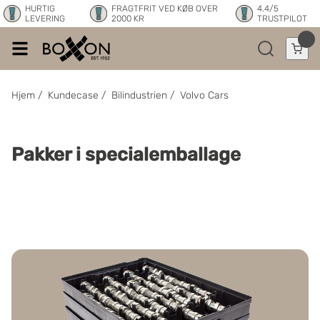
HURTIG
FRAGTFRIT VED KØB OVER
4.4/5
LEVERING
2000 KR
TRUSTPILOT
Hjem
/
Kundecase
/
Bilindustrien
/
Volvo Cars
Pakker i specialemballage