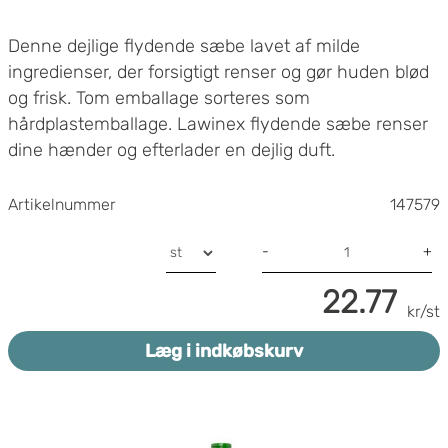
Denne dejlige flydende sæbe lavet af milde
ingredienser, der forsigtigt renser og gør huden blød
og frisk. Tom emballage sorteres som
hårdplastemballage. Lawinex flydende sæbe renser
dine hænder og efterlader en dejlig duft.
pH-værdi i brugsopløsning: ca. 5,5
Artikelnummer
147579
Parfume: Mælk og honing
Dosering: Tryk på dispenseren er tilstrækkelig til
-
+
en håndvask
Volumen: 500 ml
22.77
kr/st
Læg i indkøbskurv