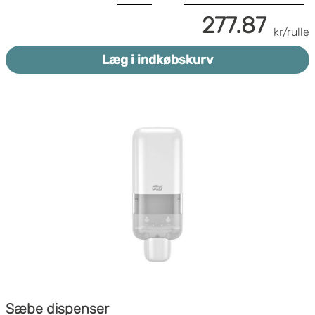
277.87
kr/rulle
Læg i indkøbskurv
Sæbe dispenser