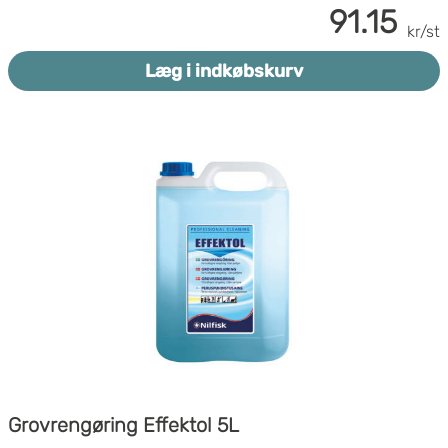
91.15
kr/st
Læg i indkøbskurv
Grovrengøring Effektol 5L