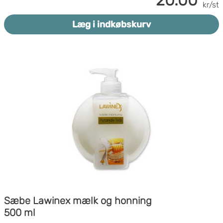
kr/st
Læg i indkøbskurv
Sæbe Lawinex mælk og honning
500 ml