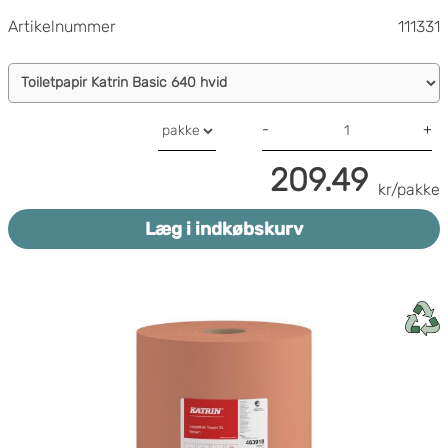
Artikelnummer
111331
-
+
209.49
kr/pakke
Læg i indkøbskurv