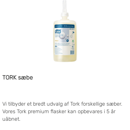
tillade cookies på vores hjemmeside, giver du dit
samtykke til at bruge cookies, du kan også administrere
dine cookieindstillinger ved at klike på "Tilpas".
TORK sæbe
Vi tilbyder et bredt udvalg af Tork forskellige sæber.
Vores Tork premium flasker kan opbevares i 5 år
uåbnet.