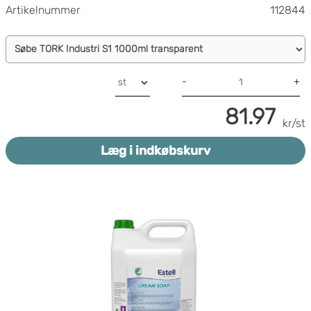
Artikelnummer
112844
-
+
81.97
kr/st
Læg i indkøbskurv