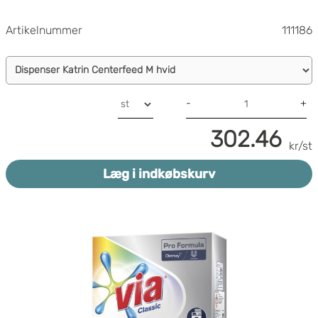
Artikelnummer
111186
-
+
302.46
kr/st
Læg i indkøbskurv