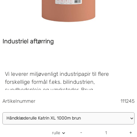
Industriel aftørring
Vi leverer miljøvenligt industripapir til flere
forskellige formål f.eks. bilindustrien,
sundhedspleje og værksteder. Brug
filterfunktionen til venstre for nemt at finde netop
Artikelnummer
111245
det industrielle aftørringsprodukt, du har brug for.
Vi tilbyder også fødevaregodkendt industripapir.
-
+