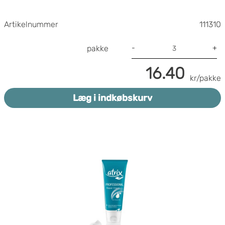
Artikelnummer
111310
-
+
pakke
16.40
kr/pakke
Læg i indkøbskurv