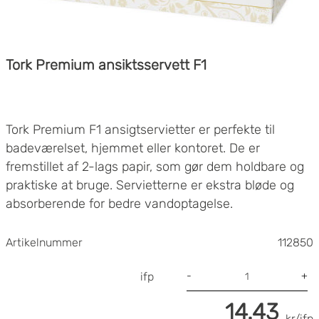
Tork Premium ansiktsservett F1
Tork Premium F1 ansigtservietter er perfekte til
badeværelset, hjemmet eller kontoret. De er
fremstillet af 2-lags papir, som gør dem holdbare og
praktiske at bruge. Servietterne er ekstra bløde og
absorberende for bedre vandoptagelse.
- Absorberende for fremragende kvalitet
- Ekstra blød oplevelse for maksimal komfort
Artikelnummer
112850
- Særdeles god til løbende næser
- 2 lag - Antal ark: 100
-
+
ifp
- Miljøcertificering: EU Ecolabe
14.43
- Bredde: 200 mm
kr/ifp