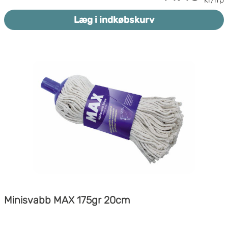
- Længde: 208 mm
Læg i indkøbskurv
- Farve: Hvid
Minisvabb MAX 175gr 20cm