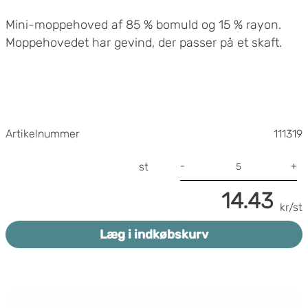
Mini-moppehoved af 85 % bomuld og 15 % rayon.
Moppehovedet har gevind, der passer på et skaft.
Artikelnummer
111319
-
+
st
14.43
kr/st
Læg i indkøbskurv