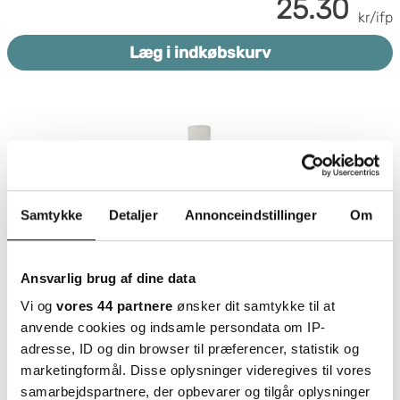
25.30
kr/ifp
Læg i indkøbskurv
Samtykke
Detaljer
Annonceindstillinger
Om
Ansvarlig brug af dine data
Vi og
vores 44 partnere
ønsker dit samtykke til at
anvende cookies og indsamle persondata om IP-
adresse, ID og din browser til præferencer, statistik og
Universalrengøring Estell Grøn
marketingformål. Disse oplysninger videregives til vores
Sæbe 1L
samarbejdspartnere, der opbevarer og tilgår oplysninger