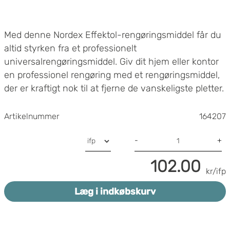
Med denne Nordex Effektol-rengøringsmiddel får du
altid styrken fra et professionelt
universalrengøringsmiddel. Giv dit hjem eller kontor
en professionel rengøring med et rengøringsmiddel,
der er kraftigt nok til at fjerne de vanskeligste pletter.
Nordex Effektol er velegnet til rengøring af meget
snavsede overflader Den uparfumerede formel er
Artikelnummer
164207
unikt koncentreret og kan nemt fortyndes til en
styrke, der egner sig til enhver rengøringsopgave.
-
+
Den indeholder ingen skrappe tilsætningsstoffer og
102.00
kan bruges med en moppe, maskiner eller til manuel
Koncentreret - pH: 1,6
kr/ifp
rengøring. Gør dine overflader skinnende og
Duft: Parfumeret
Læg i indkøbskurv
glansfulde uden at beskadige dem. Kraftigt
Volumen: 5 L
rengøringsmiddel Koncentreret formel for effektiv
rengøring Universalrengøring sparer tid og penge