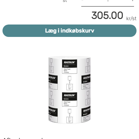
st
305.00
kr/st
Læg i indkøbskurv