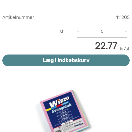
Artikelnummer
111205
-
+
st
22.77
kr/st
Læg i indkøbskurv