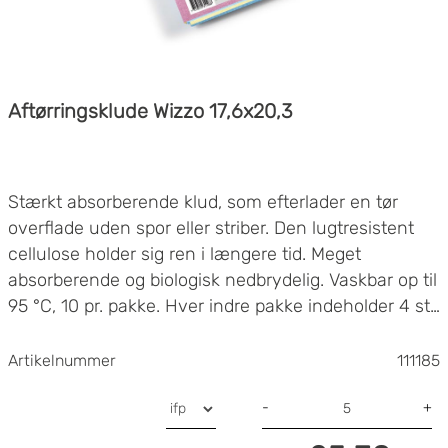
Aftørringsklude Wizzo 17,6x20,3
Stærkt absorberende klud, som efterlader en tør
overflade uden spor eller striber. Den lugtresistent
cellulose holder sig ren i længere tid. Meget
absorberende og biologisk nedbrydelig. Vaskbar op til
95 °C, 10 pr. pakke. Hver indre pakke indeholder 4 stk
Materialet er bomuld og cellulose, varierede farver,
måler 175 x 203 mm.
Artikelnummer
111185
-
+