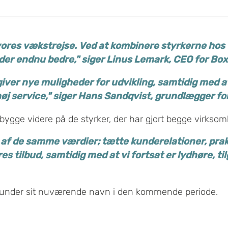
å vores vækstrejse. Ved at kombinere styrkerne ho
der endnu bedre," siger Linus Lemark, CEO for Bo
iver nye muligheder for udvikling, samtidig med at 
høj service," siger Hans Sandqvist, grundlægger f
 bygge videre på de styrker, der har gjort begge virkso
f de samme værdier; tætte kunderelationer, prakt
es tilbud, samtidig med at vi fortsat er lydhøre,
e under sit nuværende navn i den kommende periode.