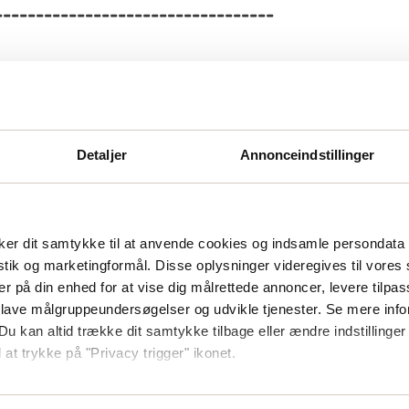
----------------------------------
Detaljer
Annonceindstillinger
er dit samtykke til at anvende cookies og indsamle persondata 
istik og marketingformål. Disse oplysninger videregives til vore
er på din enhed for at vise dig målrettede annoncer, levere tilpas
 lave målgruppeundersøgelser og udvikle tjenester. Se mere inf
Du kan altid trække dit samtykke tilbage eller ændre indstillinger
 at trykke på "Privacy trigger" ikonet.
så gerne: