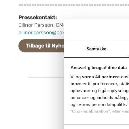
------------------------------------------
Pressekontakt
:
Ellinor Persson, CMO, Boxon Group
ellin
or.persson@boxon.com
Tilbage til Nyheder
Samtykke
Ansvarlig brug af dine data
Vi og
vores 44 partnere
ønsk
browser til præferencer, stat
opbevarer og tilgår oplysning
annonce- og indholdsmåling,
og i vores persondatapolitik. 
"Cookiedeklaration", eller ved
Hvis du tillader det, vil vi og