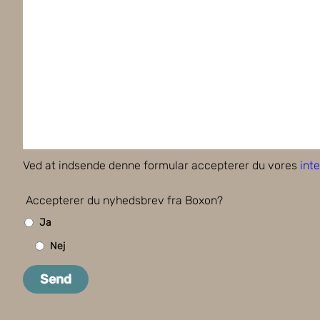
Ved at indsende denne formular accepterer du vores
inte
Accepterer du nyhedsbrev fra Boxon?
Ja
Nej
Send