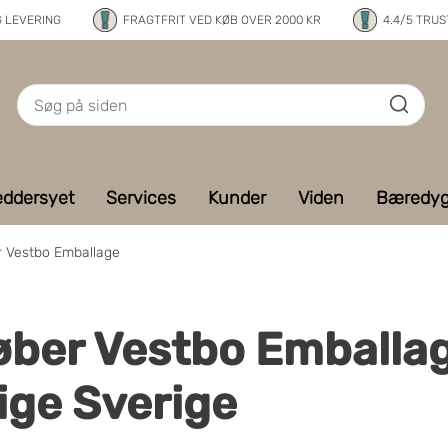
G LEVERING
FRAGTFRIT VED KØB OVER 2000 KR
4.4/5 TRUS
ddersyet
Services
Kunder
Viden
Bæredyg
 Vestbo Emballage
er Vestbo Emballage
lige Sverige