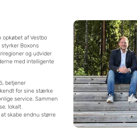
 opkøbet af Vestbo
 styrker Boxons
triregioner og udvider
erne med intelligente
, betjener
kendt for sine stærke
sonlige service. Sammen
e, lokalt
 at skabe endnu større