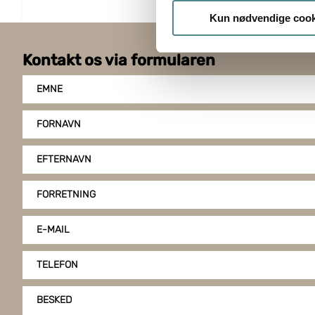
Indsamle præcise oply
Kun nødvendige cook
Identificere din enhed
Dine valg anvendes på hele w
Kontakt os via formularen
Boxon bruger cookies til at o
EMNE
på vores hjemmeside, giver du
klike på "Tilpas".
FORNAVN
EFTERNAVN
FORRETNING
E-MAIL
TELEFON
BESKED