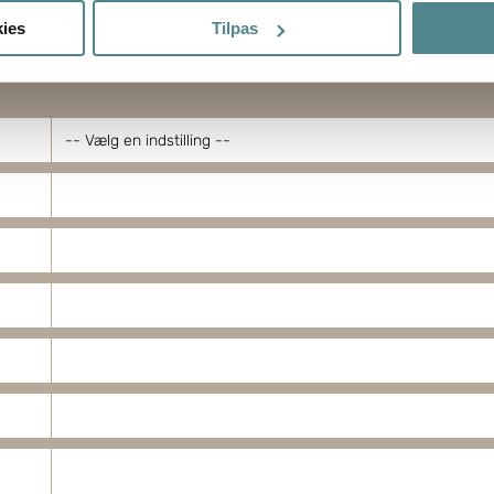
sninger om din placering, der kan være nøjagtig inden for få me
ies
Tilpas
 baseret på en scanning af dens unikke karakteristika (fingerprin
ebsitet.
ptimere hjemmesidens funktionalitet og optimere din brugeropleve
 dit samtykke til at bruge cookies, du kan også administrere din