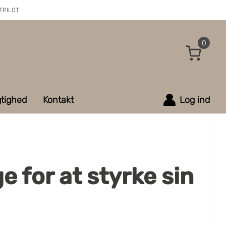
TPILOT
0
tighed
Kontakt
Log ind
 for at styrke sin