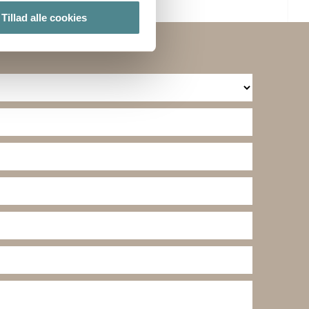
ter
Tillad alle cookies
ting)
lse. Ved at tillade cookies
e cookieindstillinger ved at