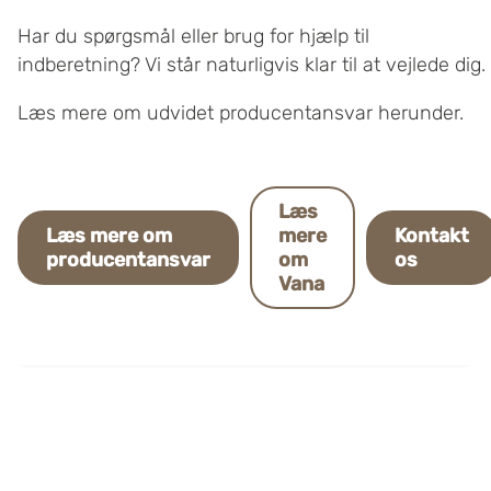
samtykke til at bruge cookies, du kan også administrere
Har du spørgsmål eller brug for hjælp til
dine cookieindstillinger ved at klike på "Tilpas".
indberetning? Vi står naturligvis klar til at vejlede dig.
Læs mere om udvidet producentansvar herunder.
Læs
Læs mere om
mere
Kontakt
producentansvar
om
os
Vana