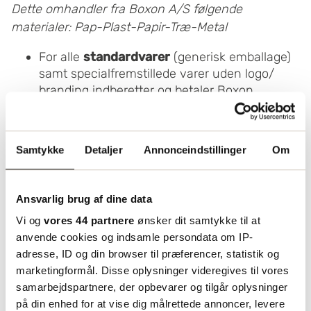
Dette omhandler fra Boxon A/S følgende
materialer: Pap-Plast-Papir-Træ-Metal
For alle
standardvarer
(generisk emballage)
samt specialfremstillede varer uden logo/
branding indberetter og betaler Boxon
afgiften, som derefter pålægges kundens
faktura.
Samtykke
Detaljer
Annonceindstillinger
Om
For
specialproduceret emballage med logo
/ branding
er det kundens ansvar at
indberette og betale. Boxon stiller naturligvis
Ansvarlig brug af dine data
de nødvendige oplysninger til rådighed (fx
Vi og
vores 44 partnere
ønsker dit samtykke til at
vægt, materiale og miljødata), så
anvende cookies og indsamle persondata om IP-
indberetningen bliver enkel.
adresse, ID og din browser til præferencer, statistik og
marketingformål. Disse oplysninger videregives til vores
For
mikrovirksomheder
bærer Boxon
samarbejdspartnere, der opbevarer og tilgår oplysninger
ansvaret. Hvis du tilhører denne kategori,
på din enhed for at vise dig målrettede annoncer, levere
bedes du kontakte os, så vi kan registrere det