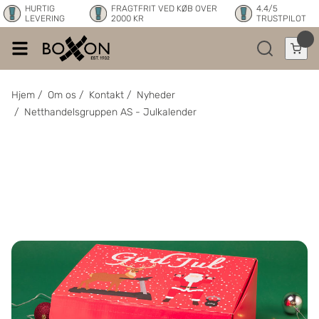
HURTIG
FRAGTFRIT VED KØB OVER
4.4/5
LEVERING
2000 KR
TRUSTPILOT
Hjem
/
Om os
/
Kontakt
/
Nyheder
/
Netthandelsgruppen AS - Julkalender