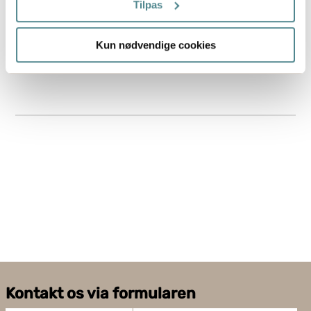
Tilpas
Hvis du tillader det, vil vi også gerne:
Kun nødvendige cookies
Indsamle præcise oplysninger om din placering,
der kan være nøjagtig inden for få meter
Identificere din enhed baseret på en scanning af
dens unikke karakteristika (fingerprinting)
Dine valg anvendes på hele websitet.
Boxon bruger cookies til at optimere hjemmesidens
funktionalitet og optimere din brugeroplevelse. Ved at
tillade cookies på vores hjemmeside, giver du dit
samtykke til at bruge cookies, du kan også administrere
dine cookieindstillinger ved at klike på "Tilpas".
Kontakt os via formularen