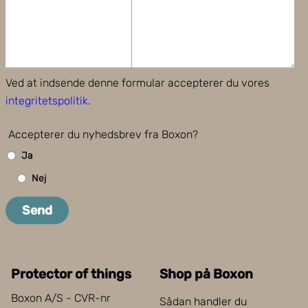
Ved at indsende denne formular accepterer du vores
integritetspolitik
.
Accepterer du nyhedsbrev fra Boxon?
Ja
Nej
Send
Protector of things
Shop på Boxon
Boxon A/S - CVR-nr
Sådan handler du