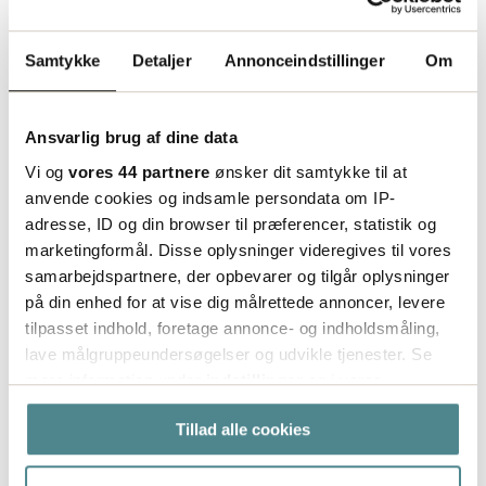
Netthandelsgruppen AS
os
Samtykke
Detaljer
Annonceindstillinger
Om
Ansvarlig brug af dine data
Vi og
vores 44 partnere
ønsker dit samtykke til at
anvende cookies og indsamle persondata om IP-
adresse, ID og din browser til præferencer, statistik og
marketingformål. Disse oplysninger videregives til vores
samarbejdspartnere, der opbevarer og tilgår oplysninger
på din enhed for at vise dig målrettede annoncer, levere
tilpasset indhold, foretage annonce- og indholdsmåling,
lave målgruppeundersøgelser og udvikle tjenester. Se
mere information under
indstillinger
og i vores
persondatapolitik. Du kan altid trække dit samtykke
Tillad alle cookies
tilbage eller ændre indstillinger fra vores
"Cookiedeklaration", eller ved at trykke på "Privacy
trigger" ikonet.