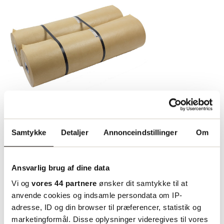
Kraftpapir 40g 57cm 350m
Samtykke
Detaljer
Annonceindstillinger
Om
Kraftpapiret anvendes især som
omslagspapir til forskellige typer
Ansvarlig brug af dine data
af forsendelser. Fungerer også
Vi og
vores 44 partnere
ønsker dit samtykke til at
godt til udfyldning og
anvende cookies og indsamle persondata om IP-
støddæmpning i emballager.
adresse, ID og din browser til præferencer, statistik og
Boxon kraftpapir er fremstillet af
marketingformål. Disse oplysninger videregives til vores