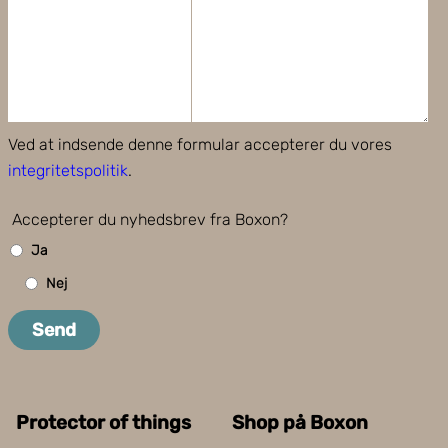
Ved at indsende denne formular accepterer du vores
integritetspolitik
.
Accepterer du nyhedsbrev fra Boxon?
Ja
Nej
Send
Protector of things
Shop på Boxon