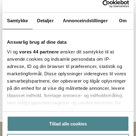
Status
Lagerført
Samtykke
Detaljer
Annonceindstillinger
Om
Ansvarlig brug af dine data
Vi og
vores 44 partnere
ønsker dit samtykke til at
anvende cookies og indsamle persondata om IP-
adresse, ID og din browser til præferencer, statistik og
marketingformål. Disse oplysninger videregives til vores
samarbejdspartnere, der opbevarer og tilgår oplysninger
på din enhed for at vise dig målrettede annoncer, levere
tilpasset indhold, foretage annonce- og indholdsmåling,
lave målgruppeundersøgelser og udvikle tjenester. Se
mere information under
indstillinger
og i vores
persondatapolitik. Du kan altid trække dit samtykke
Tillad alle cookies
tilbage eller ændre indstillinger fra vores
"Cookiedeklaration", eller ved at trykke på "Privacy
Kontakt os via formularen