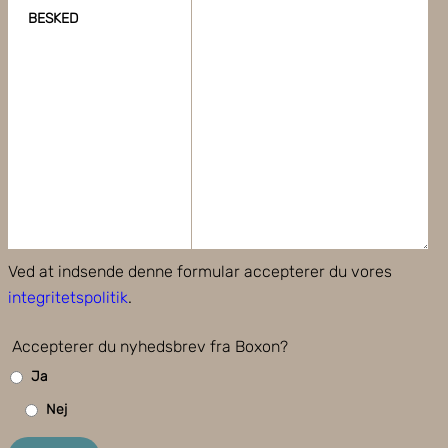
BESKED
Ved at indsende denne formular accepterer du vores
integritetspolitik
.
Accepterer du nyhedsbrev fra Boxon?
Ja
Nej