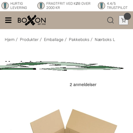
HURTIG
FRAGTFRIT VED KØB OVER
4.4/5
LEVERING
2000 KR
TRUSTPILOT
Hjem
/
Produkter
/
Emballage
/
Pakkeboks
/
Nærboks L
Nærboks L