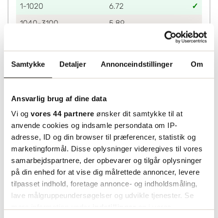
1-1020
6.72
1040-3100
5.89
3120+
4.95
Lagerinformation
Samtykke
Detaljer
Annonceindstillinger
Om
Status
Lagerført
Ansvarlig brug af dine data
Vi og
vores 44 partnere
ønsker dit samtykke til at
anvende cookies og indsamle persondata om IP-
adresse, ID og din browser til præferencer, statistik og
marketingformål. Disse oplysninger videregives til vores
samarbejdspartnere, der opbevarer og tilgår oplysninger
på din enhed for at vise dig målrettede annoncer, levere
tilpasset indhold, foretage annonce- og indholdsmåling,
lave målgruppeundersøgelser og udvikle tjenester. Se
mere information under
indstillinger
og i vores