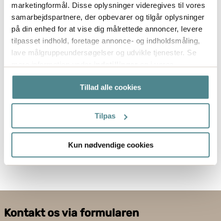
Status
marketingformål. Disse oplysninger videregives til vores
samarbejdspartnere, der opbevarer og tilgår oplysninger
Lagerført
på din enhed for at vise dig målrettede annoncer, levere
tilpasset indhold, foretage annonce- og indholdsmåling,
lave målgruppeundersøgelser og udvikle tjenester. Se
mere information under
indstillinger
og i vores
persondatapolitik. Du kan altid trække dit samtykke
Tillad alle cookies
tilbage eller ændre indstillinger fra vores
"Cookiedeklaration", eller ved at trykke på "Privacy
trigger" ikonet.
Tilpas
Hvis du tillader det, vil vi også gerne:
Kun nødvendige cookies
Indsamle præcise oplysninger om din placering,
der kan være nøjagtig inden for få meter
Identificere din enhed baseret på en scanning af
dens unikke karakteristika (fingerprinting)
Dine valg anvendes på hele websitet.
Kontakt os via formularen