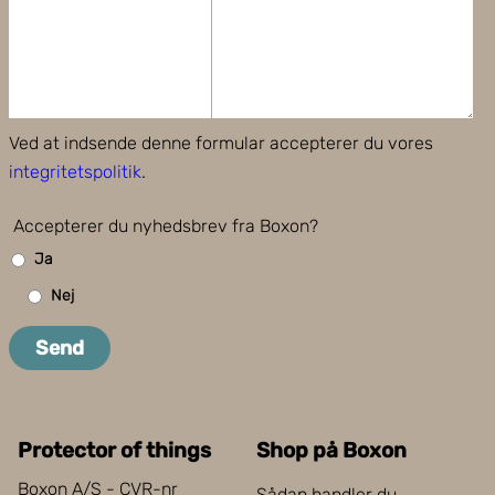
Ved at indsende denne formular accepterer du vores
integritetspolitik
.
Accepterer du nyhedsbrev fra Boxon?
Ja
Nej
Send
Protector of things
Shop på Boxon
Boxon A/S - CVR-nr
Sådan handler du