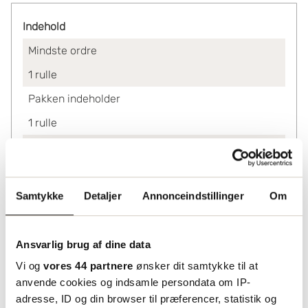
Indehold
Mindste ordre
1
rulle
Pakken indeholder
1
rulle
En palle indeholder
48
ruller
Ved køb af
Samtykke
Detaljer
Annonceindstillinger
Om
1-9
1 118.88
10-47
992.88
Ansvarlig brug af dine data
Vi og
vores 44 partnere
ønsker dit samtykke til at
48+
880.32
anvende cookies og indsamle persondata om IP-
Lagerinformation
adresse, ID og din browser til præferencer, statistik og