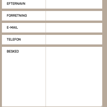
profil kan ikke hænge sammen
EFTERNAVN
FORRETNING
E-MAIL
TELEFON
BESKED