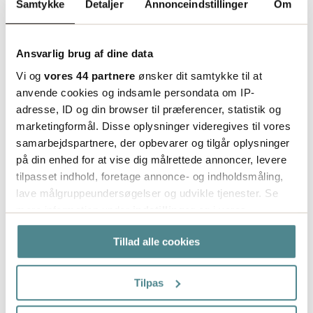
Samtykke
Detaljer
Annonceindstillinger
Om
Ansvarlig brug af dine data
Nefab Expak P Lock/Botten
1180x780mm
Vi og
vores 44 partnere
ønsker dit samtykke til at
anvende cookies og indsamle persondata om IP-
Træemballage Nefab ExPak P er
adresse, ID og din browser til præferencer, statistik og
en krydsfineremballage til
marketingformål. Disse oplysninger videregives til vores
transportere skrøbelige og
samarbejdspartnere, der opbevarer og tilgår oplysninger
værdifulde produkter over hele
på din enhed for at vise dig målrettede annoncer, levere
tilpasset indhold, foretage annonce- og indholdsmåling,
verden. ExPak P opfylder
lave målgruppeundersøgelser og udvikle tjenester. Se
internationale fytosanitære regler
229.00
mere information under
indstillinger
og i vores
fra
kr/st
for krydsfiner emballage. Kan også
persondatapolitik. Du kan altid trække dit samtykke
konstrueres og certificeres til
Tillad alle cookies
tilbage eller ændre indstillinger fra vores
farlige vareapplikationer. ExPak P
"Cookiedeklaration", eller ved at trykke på "Privacy
består af tre dele: låg, bund og en
trigger" ikonet.
Tilpas
sammenklappelig ramme.
Produktet får sin styrke fra
Hvis du tillader det, vil vi også gerne: