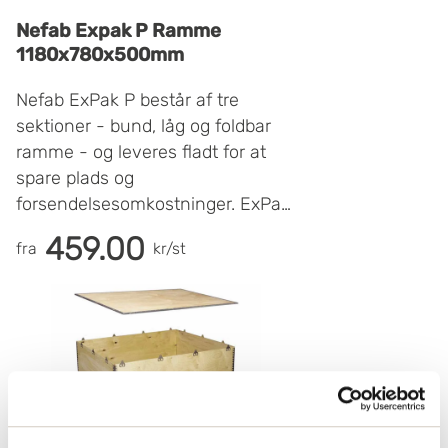
Nefab Expak P Ramme
1180x780x500mm
Nefab ExPak P består af tre
sektioner - bund, låg og foldbar
ramme - og leveres fladt for at
spare plads og
forsendelsesomkostninger. ExPak
P er velegnet til små og
459.00
fra
kr/st
mellemstore produkter.