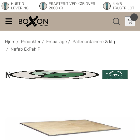
HURTIG
FRAGTFRIT VED KØB OVER
4.4/5
LEVERING
2000 KR
TRUSTPILOT
Hjem
/
Produkter
/
Emballage
/
Pallecontainere & låg
/
Nefab ExPak P
Nefab ExPak P