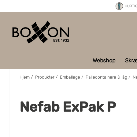
HURTI
Webshop
Skræ
Hjem
/
Produkter
/
Emballage
/
Pallecontainere & låg
/
N
Nefab ExPak P