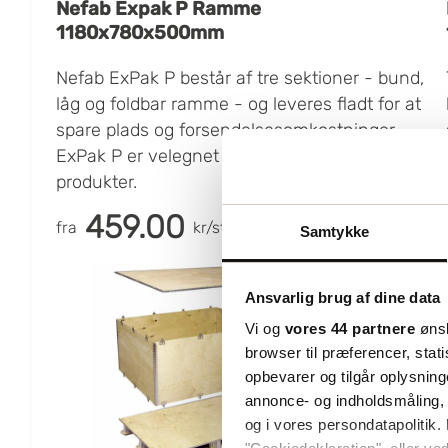
Nefab Expak P Ramme
1180x780x500mm
Nefab ExPak P består af tre sektioner - bund,
låg og foldbar ramme - og leveres fladt for at
spare plads og forsendelsesomkostninger.
ExPak P er velegnet til små og mellemstore
produkter.
459.00
fra
kr/st
Samtykke
Ansvarlig brug af dine data
Vi og
vores 44 partnere
ønsk
browser til præferencer, stat
opbevarer og tilgår oplysning
annonce- og indholdsmåling,
og i vores persondatapolitik. 