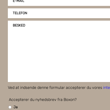
E-MAIL
TELEFON
BESKED
Ved at indsende denne formular accepterer du vores
inte
Accepterer du nyhedsbrev fra Boxon?
Ja