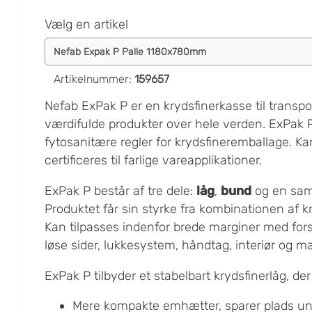
Vælg en artikel
Artikelnummer
:
159657
Nefab ExPak P er en krydsfinerkasse til transpo
værdifulde produkter over hele verden. ExPak P
fytosanitære regler for krydsfineremballage. K
certificeres til farlige vareapplikationer.
ExPak P består af tre dele:
låg
,
bund
og en sa
Produktet får sin styrke fra kombinationen af kry
Kan tilpasses indenfor brede marginer med fors
løse sider, lukkesystem, håndtag, interiør og ma
ExPak P tilbyder et stabelbart krydsfinerlåg, der 
Mere kompakte emhætter, sparer plads un