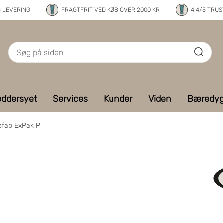
G LEVERING
FRAGTFRIT VED KØB OVER 2000 KR
4.4/5 TRUS
ddersyet
Services
Kunder
Viden
Bæredyg
efab ExPak P