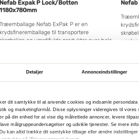
Nefab Expak P Lock/Botten
Nefab
1180x780mm
Træemb
Træemballage Nefab ExPak P er en
krydsfi
krydsfineremballage til transportere
skrøbel
skrøbelige og værdifulde produkter over hele
verden.
verden. ExPak P opfylder internationale
fytosan
fytosanitære regler for krydsfiner emballage.
Kan ogs
7
fra
Kan også konstrueres og certificeres til farlige
vareapp
229.00
fra
kr/st
vareapplikationer. ExPak P består af tre dele:
Detaljer
Annonceindstillinger
låg, b
låg, bund og en sammenklappelig ramme.
Produkt
Produktet får sin styrke fra kombinationen af
krydsfi
krydsfiner og stålprofiler. Kan tilpasses
indenfo
er dit samtykke til at anvende cookies og indsamle persondata 
indenfor brede marginer med forskellige typer
undervo
istik og marketingformål. Disse oplysninger videregives til vore
undervogn, løse sider, lukkesystem, håndtag,
interiø
er på din enhed for at vise dig målrettede annoncer, levere tilpas
interiør og markering. ExPak P tilbyder et
stabelb
 lave målgruppeundersøgelser og udvikle tjenester. Se mere inf
stabelbart krydsfinerlåg, der giver flere
fordel
Du kan altid trække dit samtykke tilbage eller ændre indstillinger
fordele: - mere kompakte emhætter, sparer
plads u