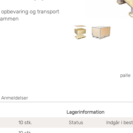
r opbevaring og transport
e sammen
palle
Anmeldelser
Lagerinformation
10
stk.
Status
Indgår i bes
10
stk.