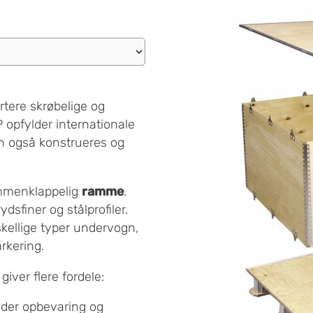
rtere skrøbelige og
 opfylder internationale
an også konstrueres og
mmenklappelig
ramme
.
dsfiner og stålprofiler.
kellige typer undervogn,
rkering.
giver flere fordele:
der opbevaring og