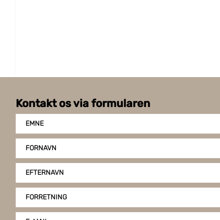
stabelbart krydsfinerlåg, der giver flere
fordele: - mere kompakte emhætter, sparer
plads under opbevaring og transport -
reduceret risiko for skader på varer under
opbevaring og transport - låg med stabelbar
profil kan ikke hænge sammen
Kontakt os via formularen
EMNE
FORNAVN
EFTERNAVN
FORRETNING