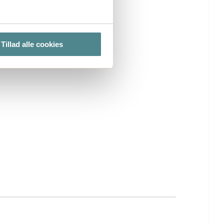
et risiko for skader på varer under
ing og transport - låg med stabelbar
 kan ikke hænge sammen
ter
Tillad alle cookies
ting)
lse. Ved at tillade cookies
e cookieindstillinger ved at