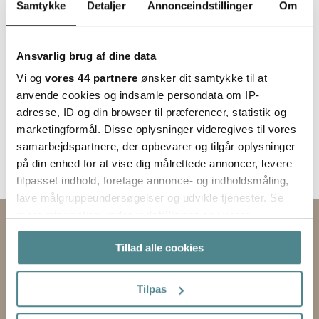
Samtykke
Detaljer
Annonceindstillinger
Om
Ansvarlig brug af dine data
Vi og
vores 44 partnere
ønsker dit samtykke til at
anvende cookies og indsamle persondata om IP-
adresse, ID og din browser til præferencer, statistik og
marketingformål. Disse oplysninger videregives til vores
samarbejdspartnere, der opbevarer og tilgår oplysninger
på din enhed for at vise dig målrettede annoncer, levere
tilpasset indhold, foretage annonce- og indholdsmåling,
lave målgruppeundersøgelser og udvikle tjenester. Se
mere information under
indstillinger
og i vores
Kontakt os via formularen
persondatapolitik. Du kan altid trække dit samtykke
Tillad alle cookies
tilbage eller ændre indstillinger fra vores
EMNE
"Cookiedeklaration", eller ved at trykke på "Privacy
trigger" ikonet.
Tilpas
FORNAVN
Hvis du tillader det, vil vi også gerne: