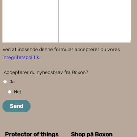
Ved at indsende denne formular accepterer du vores
integritetspolitik
.
Accepterer du nyhedsbrev fra Boxon?
Ja
Nej
Send
Protector of things
Shop på Boxon