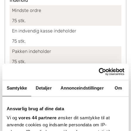
Indehold
Mindste ordre
75
stk.
En indvendig kasse indeholder
75
stk.
Pakken indeholder
75
stk.
En palle indeholder
1125
stk.
Samtykke
Detaljer
Annonceindstillinger
Om
Ved køb af
75-485
4.24
Ansvarlig brug af dine data
560-1050
3.94
Vi og
vores 44 partnere
ønsker dit samtykke til at
1125+
3.64
anvende cookies og indsamle persondata om IP-