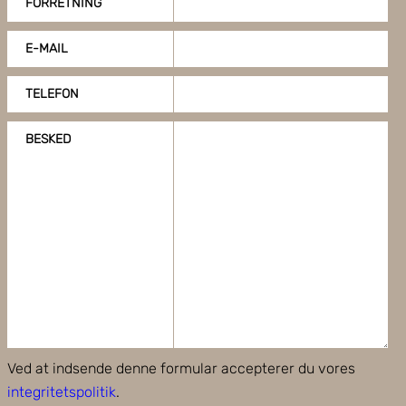
FORRETNING
dine cookieindstillinger ved at klike på "Tilpas".
E-MAIL
TELEFON
BESKED
Ved at indsende denne formular accepterer du vores
integritetspolitik
.