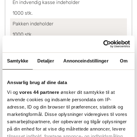
En indvendig kasse indeholder
1000
stk.
Pakken indeholder
1000
stk.
Ved køb af
1000-9000
0.82
Samtykke
Detaljer
Annonceindstillinger
Om
10000+
0.74
Lagerinformation
Ansvarlig brug af dine data
Status
Vi og
vores 44 partnere
ønsker dit samtykke til at
Lagerført
anvende cookies og indsamle persondata om IP-
adresse, ID og din browser til præferencer, statistik og
marketingformål. Disse oplysninger videregives til vores
samarbejdspartnere, der opbevarer og tilgår oplysninger
på din enhed for at vise dig målrettede annoncer, levere
tilpasset indhold, foretage annonce- og indholdsmåling,