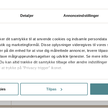
Detaljer
Annonceindstillinger
er dit samtykke til at anvende cookies og indsamle persondata 
istik og marketingformål. Disse oplysninger videregives til vore
er på din enhed for at vise dig målrettede annoncer, levere tilpas
 lave målgruppeundersøgelser og udvikle tjenester. Se mere inf
Du kan altid trække dit samtykke tilbage eller ændre indstillinger
 at trykke på "Privacy trigger" ikonet.
så gerne:
sninger om din placering, der kan være nøjagtig inden for få me
ies
Tilpas
 baseret på en scanning af dens unikke karakteristika (fingerprin
ebsitet.