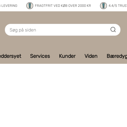
G LEVERING
FRAGTFRIT VED KØB OVER 2000 KR
4.4/5 TRUS
ddersyet
Services
Kunder
Viden
Bæredyg