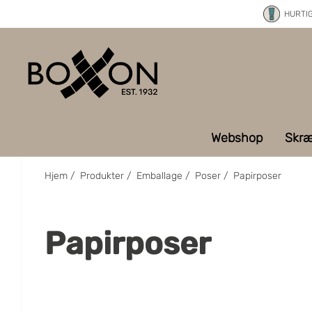
HURTI
Webshop
Skræ
Hjem
/
Produkter
/
Emballage
/
Poser
/
Papirposer
Papirposer