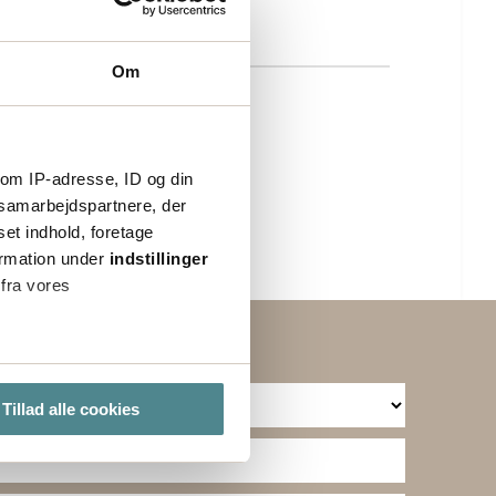
Om
om IP-adresse, ID og din
s samarbejdspartnere, der
set indhold, foretage
ormation under
indstillinger
 fra vores
ter
Tillad alle cookies
ting)