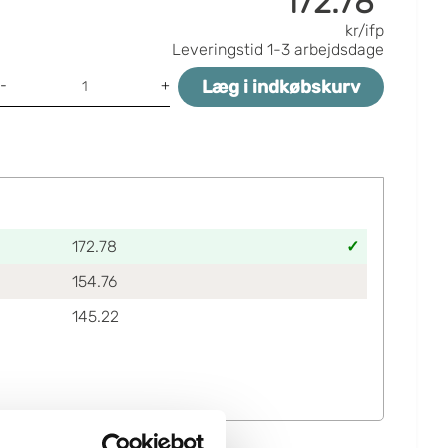
172.78
kr/ifp
Leveringstid
1-3 arbejdsdage
Læg i indkøbskurv
-
+
172.78
154.76
145.22