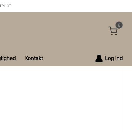
TPILOT
0
tighed
Kontakt
Log ind