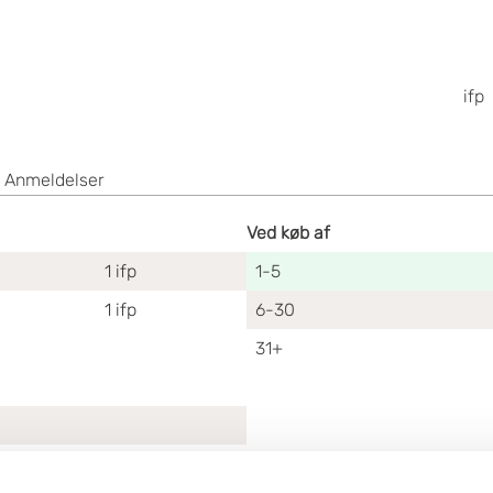
ifp
Anmeldelser
Ved køb af
1
ifp
1-5
1
ifp
6-30
31+