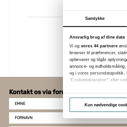
Samtykke
Ansvarlig brug af dine data
Vi og
vores 44 partnere
ønsk
browser til præferencer, stat
opbevarer og tilgår oplysning
annonce- og indholdsmåling,
og i vores persondatapolitik. 
"Cookiedeklaration", eller ved
Kontakt os via formularen
Hvis du tillader det, vil vi og
Indsamle præcise oply
EMNE
Kun nødvendige cook
Identificere din enhed
Dine valg anvendes på hele w
FORNAVN