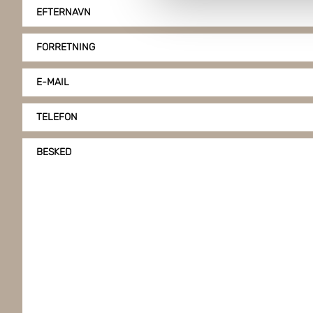
Boxon bruger cookies til at o
EFTERNAVN
på vores hjemmeside, giver du
klike på "Tilpas".
FORRETNING
E-MAIL
TELEFON
BESKED