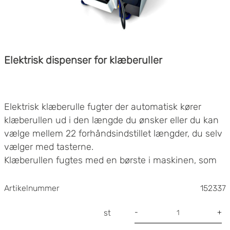
Elektrisk dispenser for klæberuller
Elektrisk klæberulle fugter der automatisk kører
klæberullen ud i den længde du ønsker eller du kan
vælge mellem 22 forhåndsindstillet længder, du selv
vælger med tasterne.
Klæberullen fugtes med en børste i maskinen, som
gør klæberullen selvklæbende. Varmeelementerne
tørrer hurtig klæberullen, så den er klar til at sætte
Artikelnummer
152337
på dine kasser.
Dispenseren slukker efter 30 minutter, hvis den ikke
-
+
st
har været i brug, noget som sparer strøm og giver en