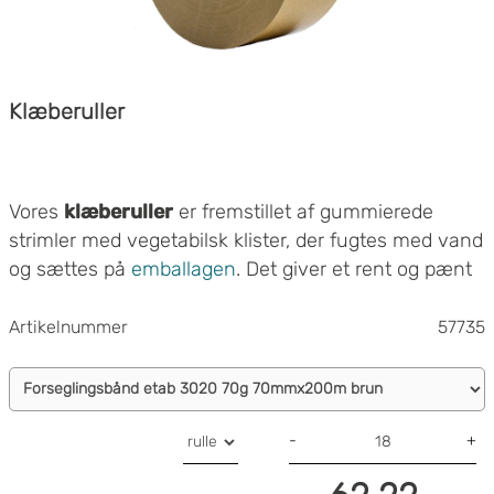
Klæberuller
Vores
klæberuller
er fremstillet af gummierede
strimler med vegetabilsk klister, der fugtes med vand
og sættes på
emballagen
. Det giver et rent og pænt
udseende.
Klæberuller er lavet af kraftpapir, og en klæber af
Artikelnummer
57735
vegetabilsk stivelse, som bliver selvklæbende i
kontakt med vand. Dette gøres på en meget nem
måde med en
automatisk dispenser
, hvor den
gummierede klæberulle lægges i dispenseren og
-
+
køres gennem et kammer med vand. Dette giver en
Dette produkt er lavet til lukning af både bølgepap og