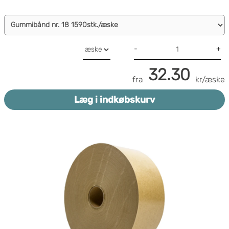
-
+
32.30
fra
kr/æske
Læg i indkøbskurv