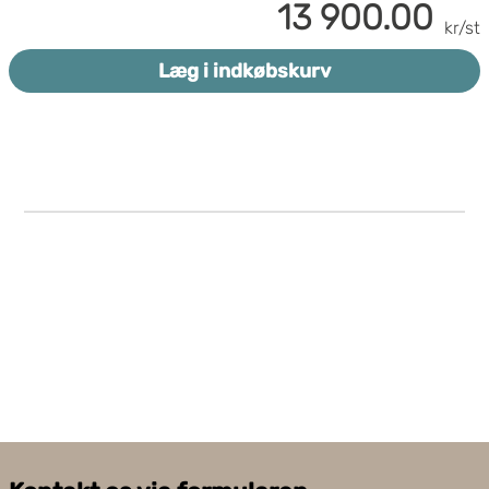
13 900.00
ekstra sikkerhed. Dispenseren kan bruges til både
kr/st
standard og armeret klæberuller.
Læg i indkøbskurv