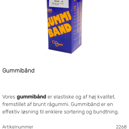
Gummibånd
Vores
gummibånd
er elastiske og af høj kvalitet,
fremstillet af brunt rågummi. Gummibånd er en
effektiv løsning til enklere sortering og bundtning.
Tallet i produktbetegnelsen angiver gummibåndets
mål, når gummibåndet ligger fladt.
Artikelnummer
2268