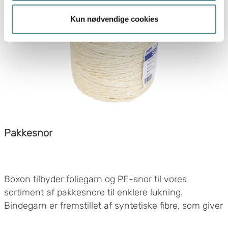
Hvis du tillader det, vil vi også gerne:
Indsamle præcise oplysninger om din placering,
Kun nødvendige cookies
der kan være nøjagtig inden for få meter
Identificere din enhed baseret på en scanning af
dens unikke karakteristika (fingerprinting)
Dine valg anvendes på hele websitet.
Boxon bruger cookies til at optimere hjemmesidens
funktionalitet og optimere din brugeroplevelse. Ved at
tillade cookies på vores hjemmeside, giver du dit
samtykke til at bruge cookies, du kan også administrere
Pakkesnor
dine cookieindstillinger ved at klike på "Tilpas".
Boxon tilbyder foliegarn og PE-snor til vores
sortiment af pakkesnore til enklere lukning.
Bindegarn er fremstillet af syntetiske fibre, som giver
maksimal knudestyrke.