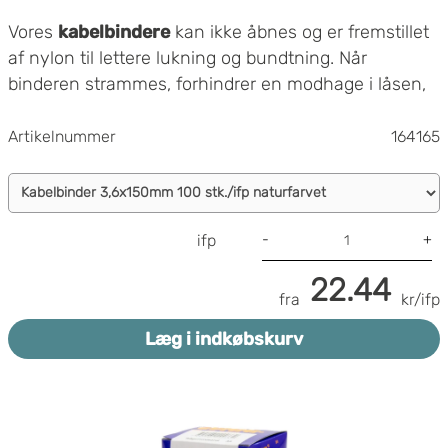
Vores
kabelbindere
kan ikke åbnes og er fremstillet
af nylon til lettere lukning og bundtning. Når
binderen strammes, forhindrer en modhage i låsen,
at kabelbinderen åbnes.
Boxon kabelbindere tåler -40 til +85 grader.
Artikelnummer
164165
-
+
ifp
22.44
fra
kr/ifp
Læg i indkøbskurv