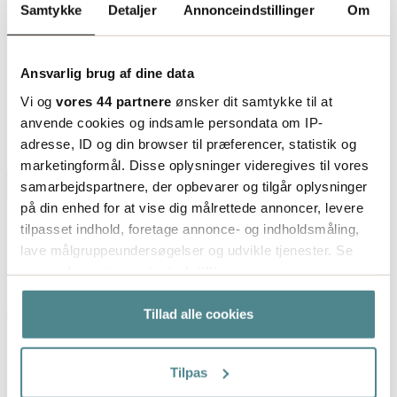
Samtykke
Detaljer
Annonceindstillinger
Om
Poselukkere lukker og samler effektivt forskellige
produkter såsom kabler, rør, poser, sække og
Ansvarlig brug af dine data
lignende. Vores poselukkere er genanvendelige, kan
Vi og
vores 44 partnere
ønsker dit samtykke til at
hænges op og fungerer også udendørs.
anvende cookies og indsamle persondata om IP-
Vi tilbyder poselukkere i to varianter: Allplastik, som
Artikelnummer
164162
adresse, ID og din browser til præferencer, statistik og
holder komplet tæt ved lukning, og Twistties som er
marketingformål. Disse oplysninger videregives til vores
forstærket med metaltråd. Vælg den lukkemetode,
samarbejdspartnere, der opbevarer og tilgår oplysninger
der bedst passer til dit formål. Med vores sortiment
på din enhed for at vise dig målrettede annoncer, levere
af lukkesystemer opfylder vi de fleste krav og ønsker
-
+
ifp
tilpasset indhold, foretage annonce- og indholdsmåling,
på markedet.
lave målgruppeundersøgelser og udvikle tjenester. Se
119.86
mere information under
indstillinger
og i vores
fra
kr/ifp
persondatapolitik. Du kan altid trække dit samtykke
Læg i indkøbskurv
tilbage eller ændre indstillinger fra vores
Tillad alle cookies
"Cookiedeklaration", eller ved at trykke på "Privacy
trigger" ikonet.
Tilpas