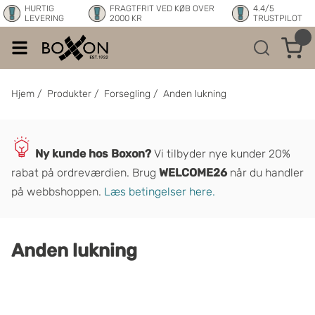
HURTIG
FRAGTFRIT VED KØB OVER
4.4/5
LEVERING
2000 KR
TRUSTPILOT
Hjem
/
Produkter
/
Forsegling
/
Anden lukning
Ny kunde hos Boxon?
Vi tilbyder nye kunder 20%
rabat på ordrev
æ
rdien. Brug
WELCOME26
når du handler
på webbshoppen.
Læs betingelser here.
Anden lukning