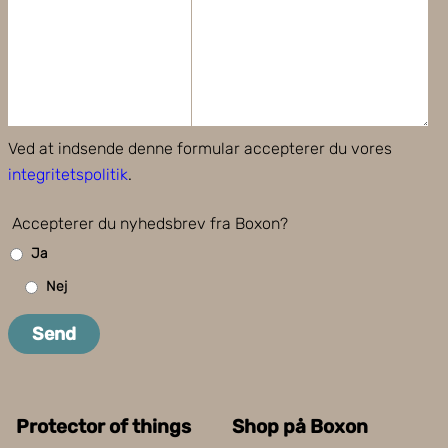
Ved at indsende denne formular accepterer du vores
integritetspolitik
.
Accepterer du nyhedsbrev fra Boxon?
Ja
Nej
Send
Protector of things
Shop på Boxon