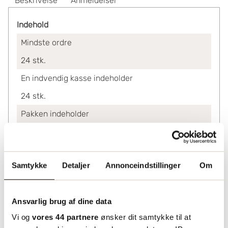
Beskrivelse
Anmeldelser
Indehold
Mindste ordre
24
stk.
En indvendig kasse indeholder
24
stk.
Pakken indeholder
24
stk.
En palle indeholder
Samtykke
Detaljer
Annonceindstillinger
Om
1440
stk.
Ved køb af
Ansvarlig brug af dine data
24-24
52.00
Vi og
vores 44 partnere
ønsker dit samtykke til at
48-96
42.90