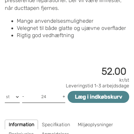
presserende reparationer. Der vil være limrester,
når ducttapen fjernes.
Mange anvendelsesmuligheder
Velegnet til både glatte og ujævne overflader
Rigtig god vedhæftning
52.00
kr/st
Leveringstid
1-3 arbejdsdage
Læg i indkøbskurv
-
+
Information
Specifikation
Miljøoplysninger