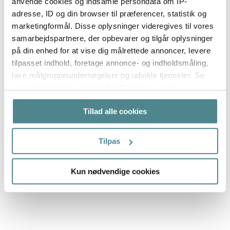
anvende cookies og indsamle persondata om IP-
120+
38.90
adresse, ID og din browser til præferencer, statistik og
marketingformål. Disse oplysninger videregives til vores
Lagerinformation
samarbejdspartnere, der opbevarer og tilgår oplysninger
Status
på din enhed for at vise dig målrettede annoncer, levere
tilpasset indhold, foretage annonce- og indholdsmåling,
Lagerført
lave målgruppeundersøgelser og udvikle tjenester. Se
mere information under
indstillinger
og i vores
persondatapolitik. Du kan altid trække dit samtykke
Tillad alle cookies
tilbage eller ændre indstillinger fra vores
"Cookiedeklaration", eller ved at trykke på "Privacy
trigger" ikonet.
Tilpas
Hvis du tillader det, vil vi også gerne:
Kun nødvendige cookies
Indsamle præcise oplysninger om din placering,
der kan være nøjagtig inden for få meter
Identificere din enhed baseret på en scanning af
dens unikke karakteristika (fingerprinting)
Dine valg anvendes på hele websitet.