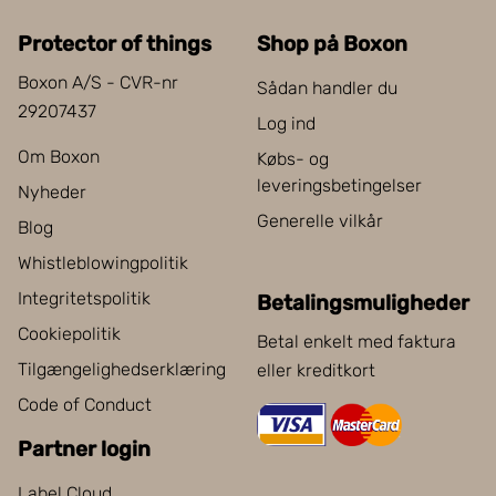
Protector of things
Shop på Boxon
Boxon A/S - CVR-nr
Sådan handler du
29207437
Log ind
Om Boxon
Købs- og
leveringsbetingelser
Nyheder
Generelle vilkår
Blog
Whistleblowingpolitik
Integritetspolitik
Betalingsmuligheder
Cookiepolitik
Betal enkelt med faktura
Tilgængelighedserklæring
eller kreditkort
Code of Conduct
Partner login
Label Cloud