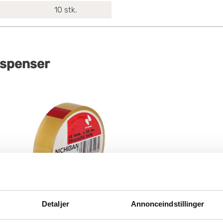
10
stk.
ispenser
Detaljer
Annonceindstillinger
Cellofantape etab 901 19mmx66m
Pakke