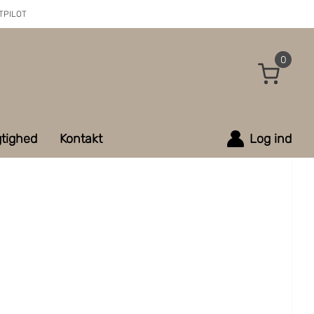
TPILOT
0
tighed
Kontakt
Log ind