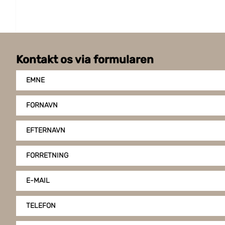
Klæbeevne på stål: 4.2 N/cm
Brudstyrke: 40 N/cm
Tykkelse: 5 my
Trækstyrke: 23 %
Temperaturbestandig: 100°C
Kontakt os via formularen
EMNE
FORNAVN
EFTERNAVN
FORRETNING
E-MAIL
TELEFON