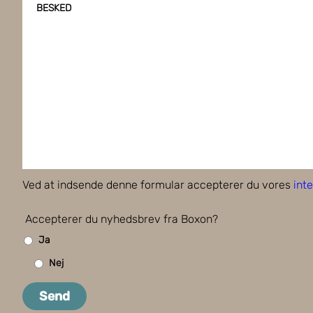
BESKED
Ved at indsende denne formular accepterer du vores
inte
Accepterer du nyhedsbrev fra Boxon?
Ja
Nej
Send