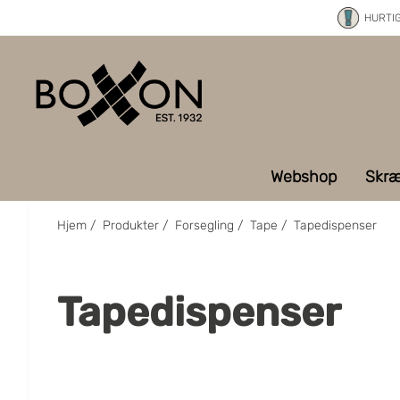
HURTI
Webshop
Skræ
Hjem
/
Produkter
/
Forsegling
/
Tape
/
Tapedispenser
Tapedispenser