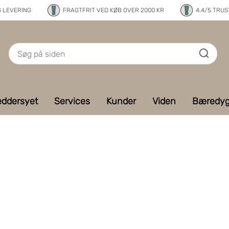
G LEVERING
FRAGTFRIT VED KØB OVER 2000 KR
4.4/5 TRUS
ddersyet
Services
Kunder
Viden
Bæredyg