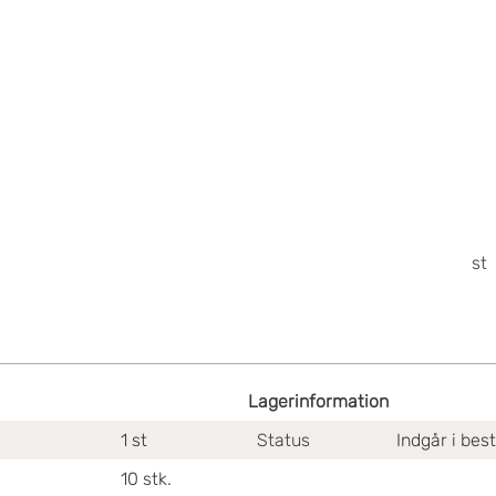
st
Lagerinformation
1
st
Status
Indgår i bes
10
stk.