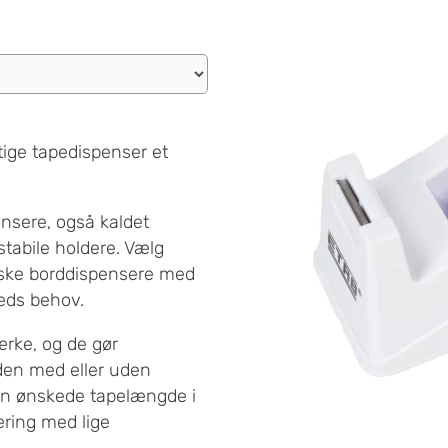
gtige tapedispenser et
pensere, også kaldet
stabile holdere. Vælg
ske borddispensere med
heds behov.
ærke, og de gør
den med eller uden
en ønskede tapelængde i
æring med lige