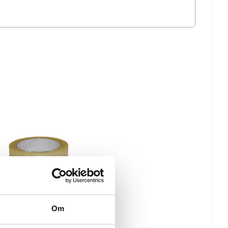
Om
tape PP36 25mmx66m