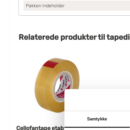
Pakken indeholder
Relaterede produkter
til
taped
Samtykke
Cellofantape etab 901 15mmx66m