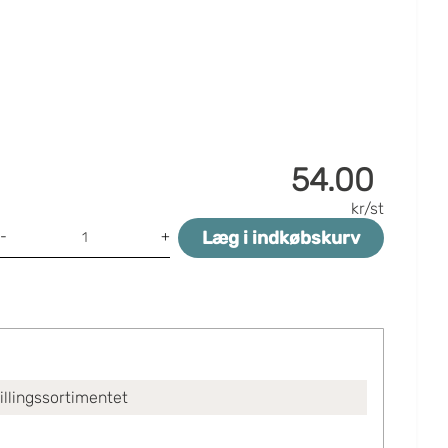
54.00
kr/st
Læg i indkøbskurv
-
+
tillingssortimentet