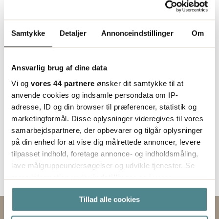
Status
Indgår i bestillingssortimentet
Samtykke
Detaljer
Annonceindstillinger
Om
Ansvarlig brug af dine data
Vi og
vores 44 partnere
ønsker dit samtykke til at
anvende cookies og indsamle persondata om IP-
adresse, ID og din browser til præferencer, statistik og
marketingformål. Disse oplysninger videregives til vores
samarbejdspartnere, der opbevarer og tilgår oplysninger
på din enhed for at vise dig målrettede annoncer, levere
tilpasset indhold, foretage annonce- og indholdsmåling,
lave målgruppeundersøgelser og udvikle tjenester. Se
mere information under
indstillinger
og i vores
persondatapolitik. Du kan altid trække dit samtykke
Tillad alle cookies
tilbage eller ændre indstillinger fra vores
"Cookiedeklaration", eller ved at trykke på "Privacy
Kontakt os via formularen