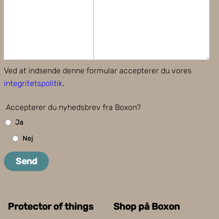
Ved at indsende denne formular accepterer du vores
integritetspolitik
.
Accepterer du nyhedsbrev fra Boxon?
Ja
Nej
Send
Protector of things
Shop på Boxon