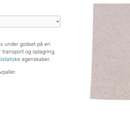
es under godset på en
r transport og oplagring.
istatiske
egenskaber.
vpaller.