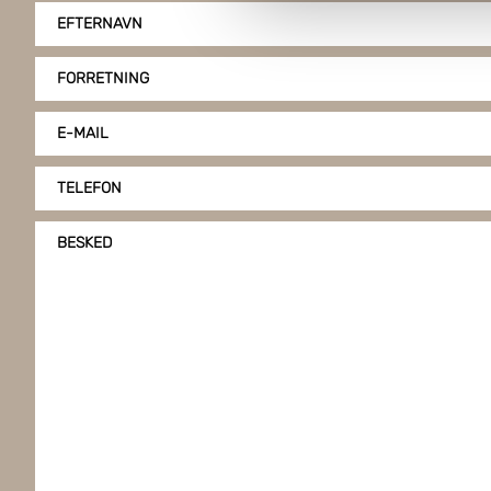
Boxon bruger cookies til at o
EFTERNAVN
på vores hjemmeside, giver du
klike på "Tilpas".
FORRETNING
E-MAIL
TELEFON
BESKED