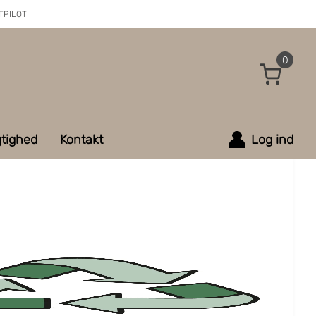
TPILOT
0
tighed
Kontakt
Log ind