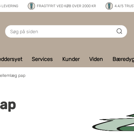
G LEVERING
FRAGTFRIT VED KØB OVER 2000 KR
4.4/5 TRUS
ddersyet
Services
Kunder
Viden
Bæredyg
ellemlæg pap
pap