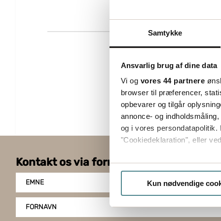
Samtykke
Ansvarlig brug af dine data
Vi og
vores 44 partnere
ønsk
browser til præferencer, stat
opbevarer og tilgår oplysning
annonce- og indholdsmåling,
og i vores persondatapolitik. 
"Cookiedeklaration", eller ved
Kontakt os via formularen
Hvis du tillader det, vil vi og
Indsamle præcise oply
EMNE
Kun nødvendige cook
Identificere din enhed
Dine valg anvendes på hele w
FORNAVN