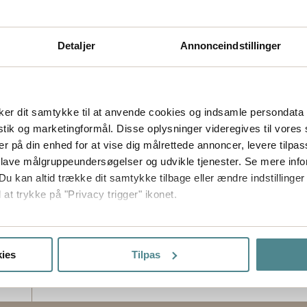
Detaljer
Annonceindstillinger
er dit samtykke til at anvende cookies og indsamle persondata 
istik og marketingformål. Disse oplysninger videregives til vore
er på din enhed for at vise dig målrettede annoncer, levere tilpas
 lave målgruppeundersøgelser og udvikle tjenester. Se mere inf
Du kan altid trække dit samtykke tilbage eller ændre indstillinger
 at trykke på "Privacy trigger" ikonet.
så gerne:
sninger om din placering, der kan være nøjagtig inden for få me
ies
Tilpas
 baseret på en scanning af dens unikke karakteristika (fingerprin
ebsitet.