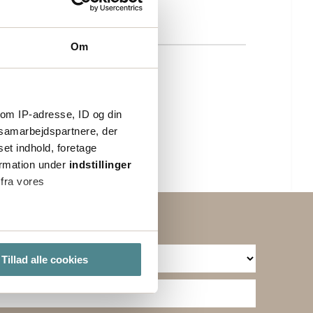
Om
om IP-adresse, ID og din
s samarbejdspartnere, der
set indhold, foretage
ormation under
indstillinger
 fra vores
ter
Tillad alle cookies
ting)