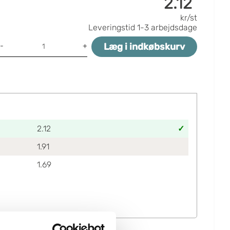
2.12
kr/st
Leveringstid
1-3 arbejdsdage
Læg i indkøbskurv
-
+
2.12
1.91
1.69