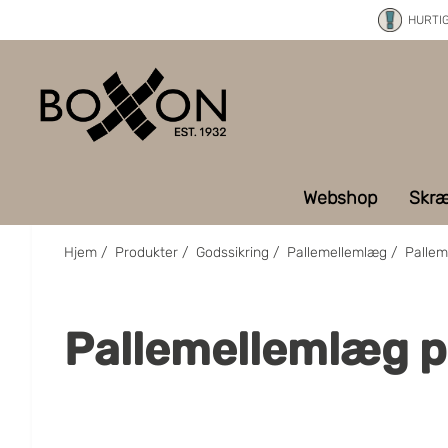
HURTI
Webshop
Skræ
Hjem
/
Produkter
/
Godssikring
/
Pallemellemlæg
/
Pallem
Pallemellemlæg 