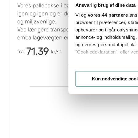
Vores pallebokse i bølgepap kan genbruges
Ansvarlig brug af dine data
igen og igen og er desuden genanvendelige
Vi og
vores 44 partnere
ønsk
og miljøvenlige.
browser til præferencer, stat
Ved længere transport og luftfragt er
opbevarer og tilgår oplysning
emballagevægten en meget vigtig faktor ud
annonce- og indholdsmåling,
og i vores persondatapolitik. 
fra et transportøkonomisk perspektiv. Lavest
71.39
fra
kr/st
"Cookiedeklaration", eller ved
mulig vægt giver lavere
transportomkostninger.
Hvis du tillader det, vil vi og
Pallebokse, eller pallecontainere som det
Indsamle præcise oply
også kaldes, i bølgepap er en særdeles god
Kun nødvendige cook
Identificere din enhed
emballageløsning til dette formål.
Dine valg anvendes på hele w
Emballagen lukkes med pallelåg, og man får
en komplet emballage, der forhindrer indsyn.
Boxon bruger cookies til at o
passende pallelåg: Se varenr. 2812.
på vores hjemmeside, giver du
klike på "Tilpas".