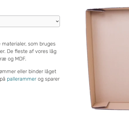
ige materialer, som bruges
. De fleste af vores låg
 træ og MDF.
ømmer eller binder låget
 på
pallerammer
og sparer