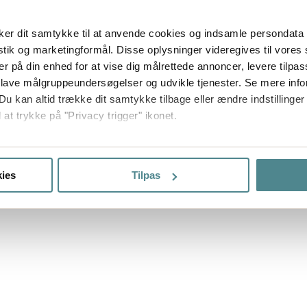
er dit samtykke til at anvende cookies og indsamle persondata 
istik og marketingformål. Disse oplysninger videregives til vore
er på din enhed for at vise dig målrettede annoncer, levere tilpas
 lave målgruppeundersøgelser og udvikle tjenester. Se mere inf
Du kan altid trække dit samtykke tilbage eller ændre indstillinger
 at trykke på "Privacy trigger" ikonet.
så gerne:
sninger om din placering, der kan være nøjagtig inden for få me
ies
Tilpas
 baseret på en scanning af dens unikke karakteristika (fingerprin
ebsitet.
ptimere hjemmesidens funktionalitet og optimere din brugeropleve
 dit samtykke til at bruge cookies, du kan også administrere din