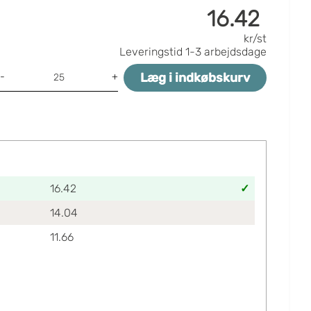
16.42
kr/st
Leveringstid
1-3 arbejdsdage
Læg i indkøbskurv
-
+
16.42
14.04
11.66