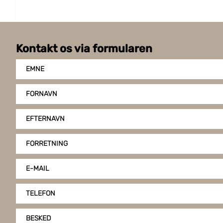
Kontakt os via formularen
EMNE
FORNAVN
EFTERNAVN
FORRETNING
E-MAIL
TELEFON
BESKED