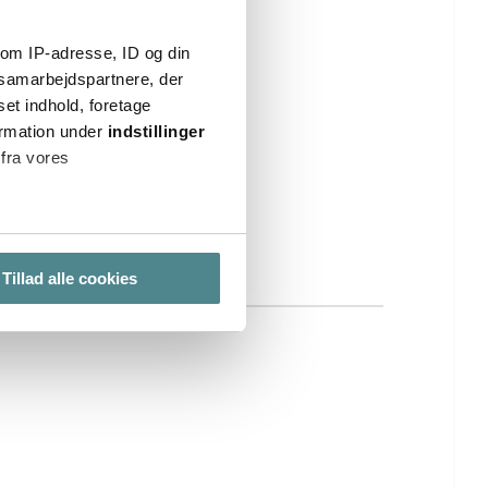
om IP-adresse, ID og din
s samarbejdspartnere, der
set indhold, foretage
ormation under
indstillinger
 fra vores
ter
Tillad alle cookies
ting)
lse. Ved at tillade cookies
e cookieindstillinger ved at