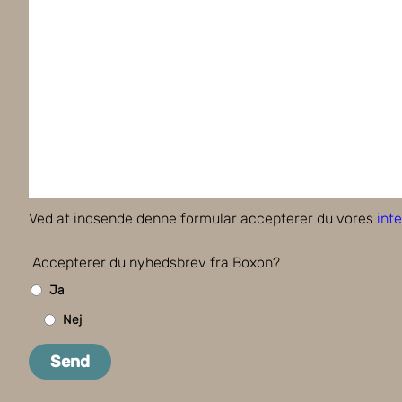
Ved at indsende denne formular accepterer du vores
inte
Accepterer du nyhedsbrev fra Boxon?
Ja
Nej
Send