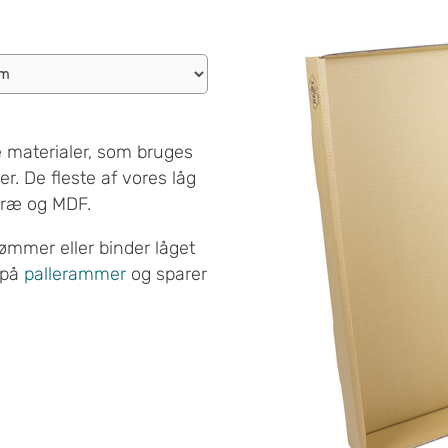
ige materialer, som bruges
. De fleste af vores låg
 træ og MDF.
ømmer eller binder låget
 på
pallerammer
og sparer