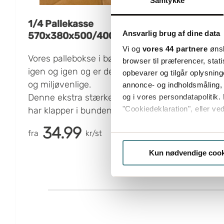
Samtykke
1/4 Pallekasse
Ansvarlig brug af dine data
570x380x500/400/300/200mm
Vi og
vores 44 partnere
ønsk
Vores pallebokse i bølgepap kan genbruges
browser til præferencer, stat
igen og igen og er desuden genanvendelige
opbevarer og tilgår oplysning
og miljøvenlige.
annonce- og indholdsmåling,
Denne ekstra stærke palleboks/pallecontainer
og i vores persondatapolitik. 
"Cookiedeklaration", eller ved
har klapper i bunden og er udstyret med
ekstra riller - 400/300/200 mm. Med de
34.99
fra
kr/st
Hvis du tillader det, vil vi og
ekstra riller kan palleboksen tilpasses til
Indsamle præcise oply
godsets forskellige højder. Skær ned til ønsket
Kun nødvendige cook
Identificere din enhed
højde, og fold ned over godset.
Ved længere transport og luftfragt er vægten
Dine valg anvendes på hele w
en meget vigtig faktor ud fra et
transportøkonomisk perspektiv. Lavest mulig
Boxon bruger cookies til at o
vægt giver lavere transportomkostninger.
på vores hjemmeside, giver du
Pallebokse, eller pallecontainere som det
klike på "Tilpas".