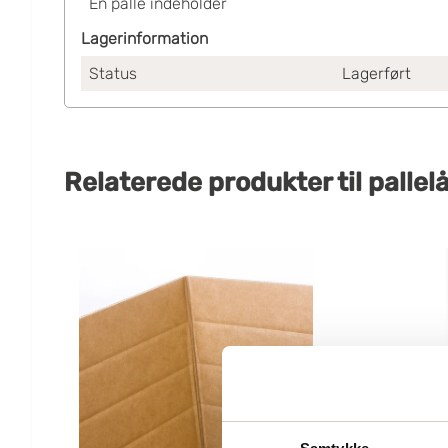
En palle indeholder
Lagerinformation
Status
Lagerført
Relaterede produkter
til
pallel