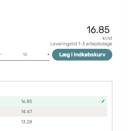
16.85
kr/st
Leveringstid
1-3 arbejdsdage
Læg i indkøbskurv
-
+
16.85
14.47
13.28