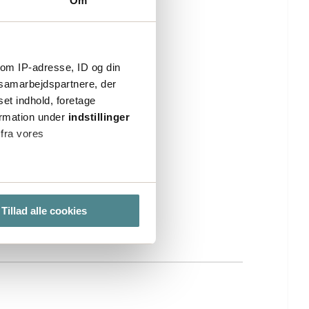
Om
om IP-adresse, ID og din
s samarbejdspartnere, der
set indhold, foretage
ormation under
indstillinger
 fra vores
ter
Tillad alle cookies
ting)
lse. Ved at tillade cookies
e cookieindstillinger ved at