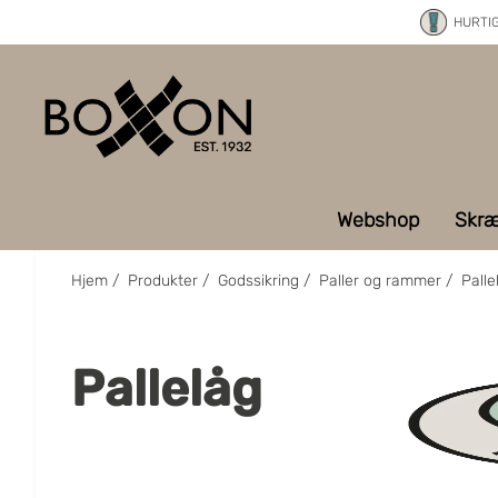
HURTI
Webshop
Skræ
Hjem
/
Produkter
/
Godssikring
/
Paller og rammer
/
Palle
Pallelåg