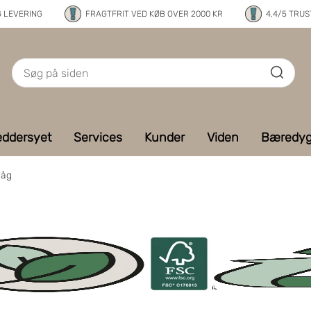
G LEVERING
FRAGTFRIT VED KØB OVER 2000 KR
4.4/5 TRUS
ddersyet
Services
Kunder
Viden
Bæredyg
låg