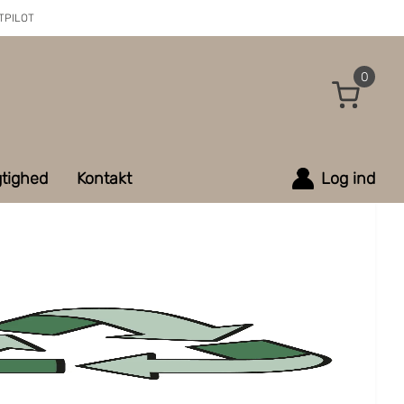
TPILOT
0
tighed
Kontakt
Log ind