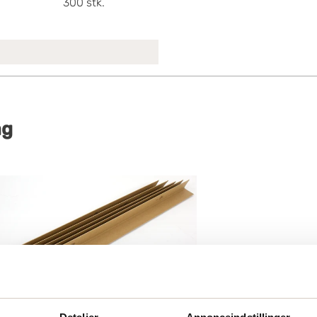
300
stk.
åg