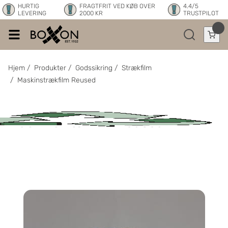
HURTIG
FRAGTFRIT VED KØB OVER
4.4/5
LEVERING
2000 KR
TRUSTPILOT
Hjem
/
Produkter
/
Godssikring
/
Strækfilm
/
Maskinstrækfilm Reused
Maskinstrækfilm Reused