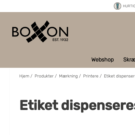
HURTI
Webshop
Skræ
Hjem
/
Produkter
/
Mærkning
/
Printere
/
Etiket dispense
Etiket dispensere