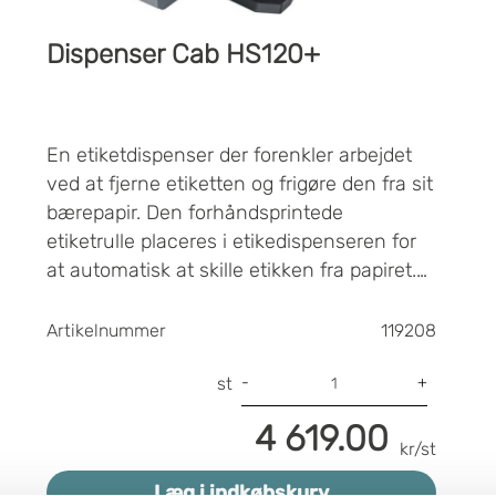
Dispenser Cab HS120+
En etiketdispenser der forenkler arbejdet
ved at fjerne etiketten og frigøre den fra sit
bærepapir. Den forhåndsprintede
etiketrulle placeres i etikedispenseren for
at automatisk at skille etikken fra papiret.
En etiketdispenser gør arbejdet med at
Læs mere i vores
Product Sheet
påføre etiketter betydeligt hurtigere ved at
Artikelnummer
119208
man enkelt kan tage den allerede printede
etiket og sætte direkte på uden først at
-
+
st
skulle skille etiketten fra papiret. Når
4 619.00
etiketten tages fra en etiketdispenser,
kr/st
bliver næste etiket automatisk madet og er
Læg i indkøbskurv