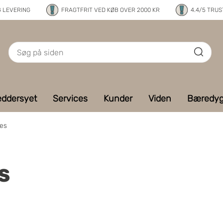
G LEVERING
FRAGTFRIT VED KØB OVER 2000 KR
4.4/5 TRUS
ddersyet
Services
Kunder
Viden
Bæredyg
res
s