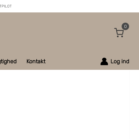
TPILOT
0
tighed
Kontakt
Log ind