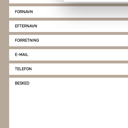
FORNAVN
Boxon bruger cookies til at o
på vores hjemmeside, giver du
EFTERNAVN
klike på "Tilpas".
FORRETNING
E-MAIL
TELEFON
BESKED