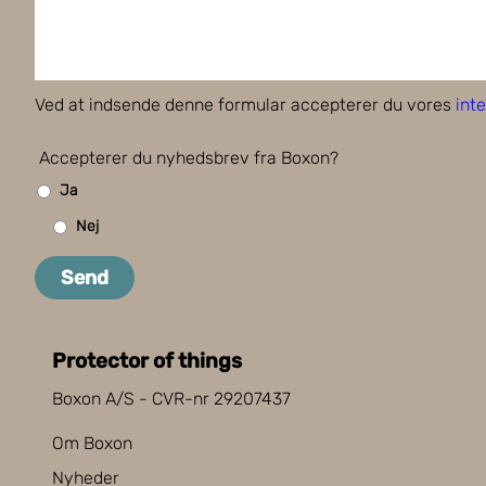
Ved at indsende denne formular accepterer du vores
inte
Accepterer du nyhedsbrev fra Boxon?
Ja
Nej
Send
Protector of things
Boxon A/S - CVR-nr 29207437
Om Boxon
Nyheder