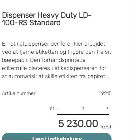
Dispenser Heavy Duty LD-
100-RS Standard
En etiketdispenser der forenkler arbejdet
ved at fjerne etiketten og frigøre den fra sit
bærepapir. Den forhåndsprintede
etiketrulle placeres i etikedispenseren for
at automatisk at skille etikken fra papiret.
En etiketdispenser gør arbejdet med at
påføre etiketter betydeligt hurtigere ved at
Artikelnummer
119215
man enkelt kan tage den allerede printede
etiket og sætte direkte på uden først at
-
+
st
skulle skille etiketten fra papiret. Når
5 230.00
etiketten tages fra en etiketdispenser,
kr/st
bliver næste etiket automatisk madet og er
Læg i indkøbskurv