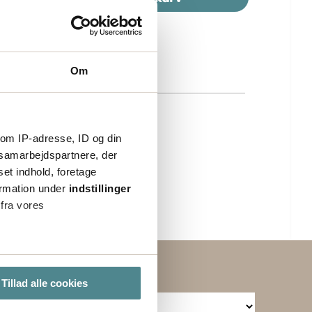
klar til brug. Etikedispensere er tilgængelig
til forskellige størrelser (bredder) på
etiketrullen. En etiketdispenser bruges
fristående og mades med en rulle med
Om
færdigtrykte/printede etiketter.
om IP-adresse, ID og din
s samarbejdspartnere, der
set indhold, foretage
ormation under
indstillinger
 fra vores
ter
Tillad alle cookies
ting)