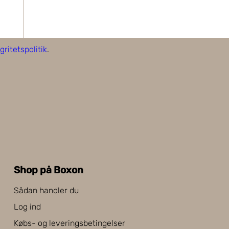
gritetspolitik
.
Shop på Boxon
Sådan handler du
Log ind
Købs- og leveringsbetingelser