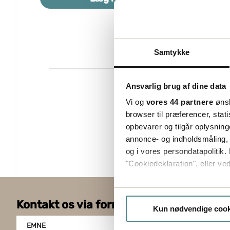
Samtykke
Ansvarlig brug af dine data
Vi og
vores 44 partnere
ønsk
browser til præferencer, stat
opbevarer og tilgår oplysning
annonce- og indholdsmåling,
og i vores persondatapolitik. 
"Cookiedeklaration", eller ved
Hvis du tillader det, vil vi og
Kontakt os via formularen
Indsamle præcise oply
Kun nødvendige cook
Identificere din enhed
EMNE
Dine valg anvendes på hele w