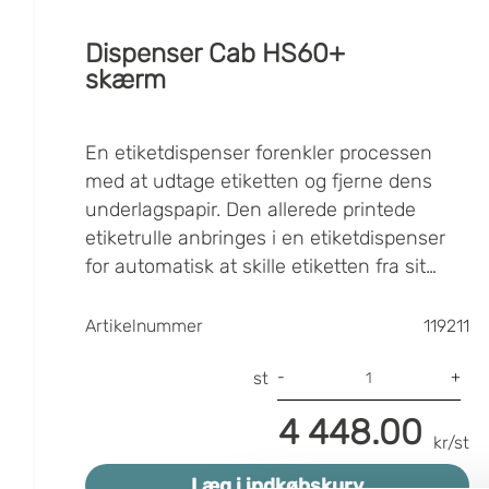
Dispenser Cab HS60+
skærm
En etiketdispenser forenkler processen
med at udtage etiketten og fjerne dens
underlagspapir. Den allerede printede
etiketrulle anbringes i en etiketdispenser
for automatisk at skille etiketten fra sit
underlagspapir. En etiketdispenser kan
Når etiketten tages fra etiketdispenseren,
gøre arbejdet med påføring af etiketter
føres næste etiket automatisk ud og gøres
Artikelnummer
119211
betydeligt hurtigere, fordi man blot kan
klar til brug. Etiketdispensere fås til
tage den allerede dispenserede etiket og
forskellige størrelser (bredder) af
-
+
st
anbringe den med det samme uden først
etiketruller. En etiketdispenser bruges
4 448.00
at skulle skille den fra sit underlagspapir.
enkeltstående og fyldes med en etiketrulle
kr/st
med fortrykte/printede etiketter.
Læg i indkøbskurv