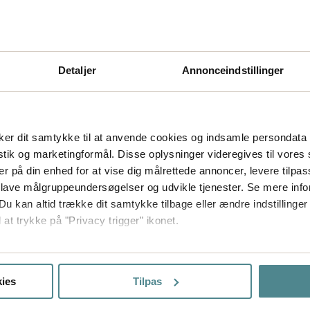
klar til brug. Etikedispensere er tilgængelig
til forskellige størrelser (bredder) på
etiketrullen. En etiketdispenser bruges
fristående og mades med en rulle med
Detaljer
Annonceindstillinger
færdigtrykte/printede etiketter.
er dit samtykke til at anvende cookies og indsamle persondata 
istik og marketingformål. Disse oplysninger videregives til vore
er på din enhed for at vise dig målrettede annoncer, levere tilpas
 lave målgruppeundersøgelser og udvikle tjenester. Se mere inf
Du kan altid trække dit samtykke tilbage eller ændre indstillinger
 at trykke på "Privacy trigger" ikonet.
så gerne:
sninger om din placering, der kan være nøjagtig inden for få me
ies
Tilpas
 baseret på en scanning af dens unikke karakteristika (fingerprin
ebsitet.