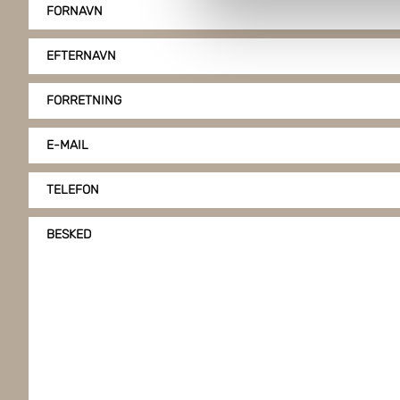
FORNAVN
Boxon bruger cookies til at o
på vores hjemmeside, giver du
EFTERNAVN
klike på "Tilpas".
FORRETNING
E-MAIL
TELEFON
BESKED