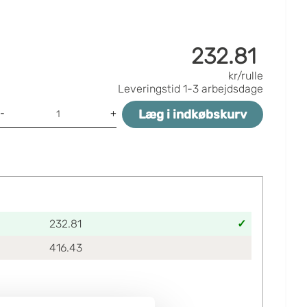
232.81
kr/rulle
Leveringstid
1-3 arbejdsdage
Læg i indkøbskurv
-
+
232.81
416.43