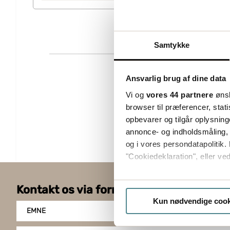
Samtykke
Ansvarlig brug af dine data
Vi og
vores 44 partnere
ønsk
browser til præferencer, stat
opbevarer og tilgår oplysning
annonce- og indholdsmåling,
og i vores persondatapolitik. 
"Cookiedeklaration", eller ved
Hvis du tillader det, vil vi og
Kontakt os via formularen
Indsamle præcise oply
Kun nødvendige cook
Identificere din enhed
EMNE
Dine valg anvendes på hele w