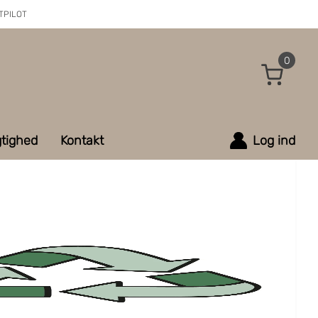
TPILOT
0
tighed
Kontakt
Log ind