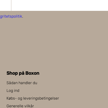
gritetspolitik
.
Shop på Boxon
Sådan handler du
Log ind
Købs- og leveringsbetingelser
Generelle vilkår