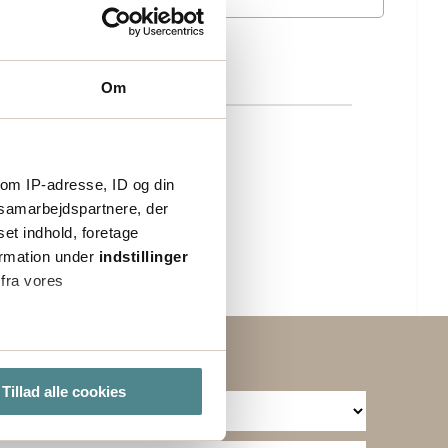
Om
om IP-adresse, ID og din
s samarbejdspartnere, der
set indhold, foretage
ormation under
indstillinger
 fra vores
ter
Tillad alle cookies
ting)