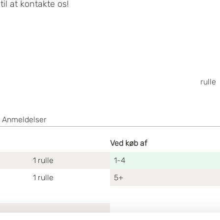
il at kontakte os!
rulle
Anmeldelser
Ved køb af
1
rulle
1-4
1
rulle
5+