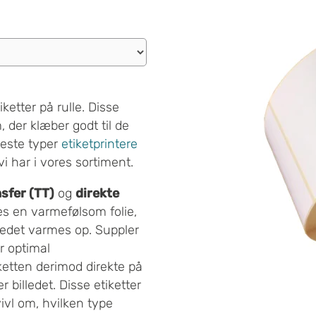
iketter på rulle. Disse
 der klæber godt til de
fleste typer
etiketprintere
i har i vores sortiment.
sfer (TT)
og
direkte
es en varmefølsom folie,
vedet varmes op. Suppler
r optimal
iketten derimod direkte på
r billedet. Disse etiketter
vivl om, hvilken type