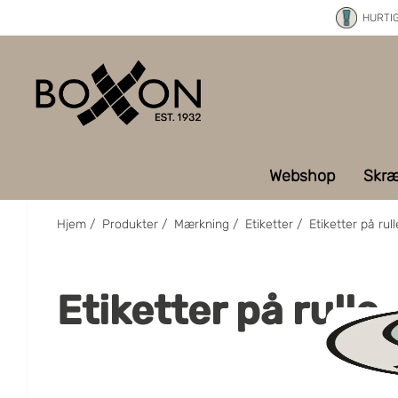
HURTI
Webshop
Skræ
Hjem
/
Produkter
/
Mærkning
/
Etiketter
/
Etiketter på rull
Etiketter på rulle