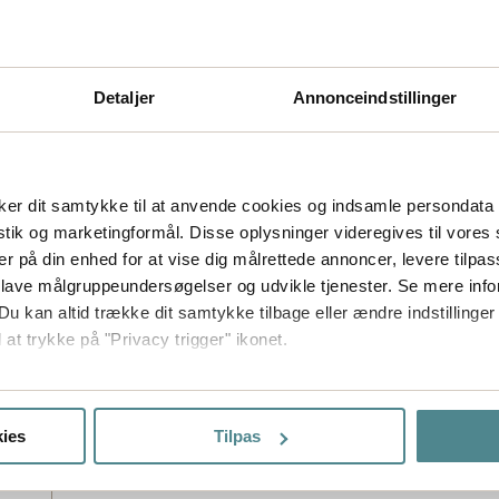
Detaljer
Annonceindstillinger
er dit samtykke til at anvende cookies og indsamle persondata 
istik og marketingformål. Disse oplysninger videregives til vore
er på din enhed for at vise dig målrettede annoncer, levere tilpas
 lave målgruppeundersøgelser og udvikle tjenester. Se mere inf
Du kan altid trække dit samtykke tilbage eller ændre indstillinger
 at trykke på "Privacy trigger" ikonet.
så gerne:
sninger om din placering, der kan være nøjagtig inden for få me
ies
Tilpas
 baseret på en scanning af dens unikke karakteristika (fingerprin
ebsitet.