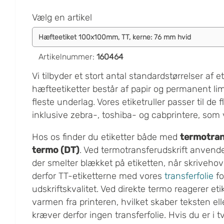
Vælg en artikel
Artikelnummer
:
160464
Vi tilbyder et stort antal standardstørrelser af et
hæfteetiketter består af papir og permanent lim,
fleste underlag. Vores etiketruller passer til de 
inklusive zebra-, toshiba- og cabprintere, som v
Hos os finder du etiketter både med
termotran
termo (DT)
. Ved termotransferudskrift anvend
der smelter blækket på etiketten, når skriveho
derfor TT-etiketterne med vores
transferfolie
fo
udskriftskvalitet. Ved direkte termo reagerer et
varmen fra printeren, hvilket skaber teksten elle
kræver derfor ingen transferfolie. Hvis du er i t