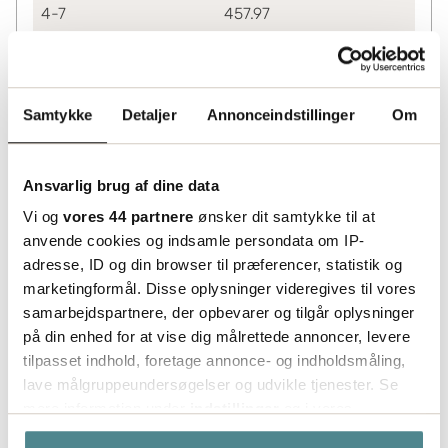
4-7
457.97
8+
414.25
Lagerinformation
Samtykke
Detaljer
Annonceindstillinger
Om
Status
Lagerført
Ansvarlig brug af dine data
Vi og
vores 44 partnere
ønsker dit samtykke til at
anvende cookies og indsamle persondata om IP-
adresse, ID og din browser til præferencer, statistik og
marketingformål. Disse oplysninger videregives til vores
samarbejdspartnere, der opbevarer og tilgår oplysninger
på din enhed for at vise dig målrettede annoncer, levere
tilpasset indhold, foretage annonce- og indholdsmåling,
lave målgruppeundersøgelser og udvikle tjenester. Se
mere information under
indstillinger
og i vores
persondatapolitik. Du kan altid trække dit samtykke