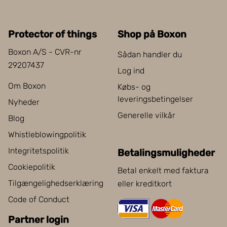
Protector of things
Shop på Boxon
Boxon A/S - CVR-nr
Sådan handler du
29207437
Log ind
Om Boxon
Købs- og
leveringsbetingelser
Nyheder
Generelle vilkår
Blog
Whistleblowingpolitik
Integritetspolitik
Betalingsmuligheder
Cookiepolitik
Betal enkelt med faktura
Tilgængelighedserklæring
eller kreditkort
Code of Conduct
Partner login