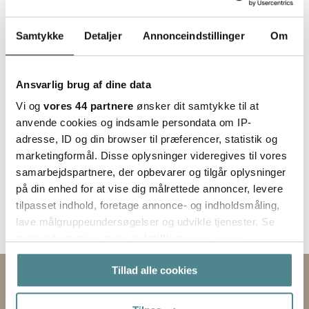
Indgår i bestillingssortimentet
Samtykke
Detaljer
Annonceindstillinger
Om
Ansvarlig brug af dine data
Vi og
vores 44 partnere
ønsker dit samtykke til at
anvende cookies og indsamle persondata om IP-
adresse, ID og din browser til præferencer, statistik og
marketingformål. Disse oplysninger videregives til vores
samarbejdspartnere, der opbevarer og tilgår oplysninger
på din enhed for at vise dig målrettede annoncer, levere
tilpasset indhold, foretage annonce- og indholdsmåling,
lave målgruppeundersøgelser og udvikle tjenester. Se
mere information under
indstillinger
og i vores
persondatapolitik. Du kan altid trække dit samtykke
Tillad alle cookies
tilbage eller ændre indstillinger fra vores
Kontakt os via formularen
"Cookiedeklaration", eller ved at trykke på "Privacy
trigger" ikonet.