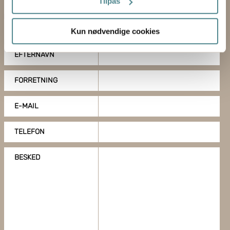
Tilpas
EMNE
Hvis du tillader det, vil vi også gerne:
FORNAVN
Kun nødvendige cookies
Indsamle præcise oplysninger om din placering,
der kan være nøjagtig inden for få meter
EFTERNAVN
Identificere din enhed baseret på en scanning af
dens unikke karakteristika (fingerprinting)
FORRETNING
Dine valg anvendes på hele websitet.
E-MAIL
Boxon bruger cookies til at optimere hjemmesidens
funktionalitet og optimere din brugeroplevelse. Ved at
TELEFON
tillade cookies på vores hjemmeside, giver du dit
samtykke til at bruge cookies, du kan også administrere
BESKED
dine cookieindstillinger ved at klike på "Tilpas".