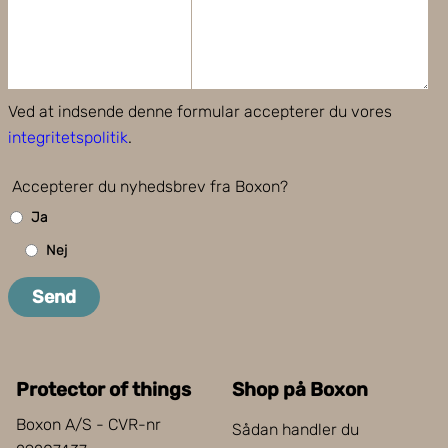
Ved at indsende denne formular accepterer du vores
integritetspolitik
.
Accepterer du nyhedsbrev fra Boxon?
Ja
Nej
Send
Protector of things
Shop på Boxon
Boxon A/S - CVR-nr
Sådan handler du