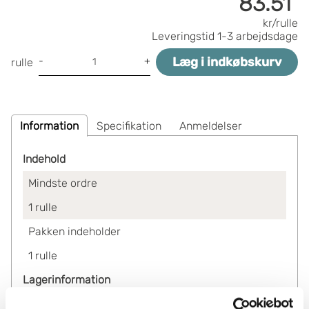
83.51
kr/rulle
Leveringstid
1-3 arbejdsdage
Læg i indkøbskurv
-
+
rulle
Information
Specifikation
Anmeldelser
Indehold
Mindste ordre
1
rulle
Pakken indeholder
1
rulle
Lagerinformation
Status